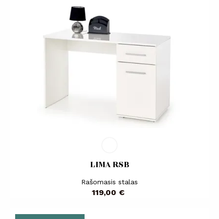
LIMA RSB
Rašomasis stalas
Kaina
119,00 €