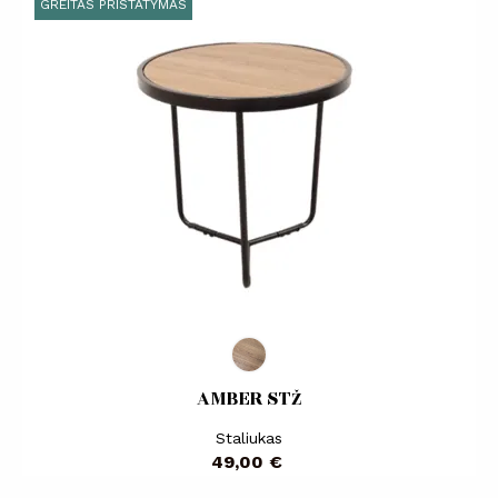
GREITAS PRISTATYMAS
AMBER STŽ
Staliukas
Kaina
49,00 €