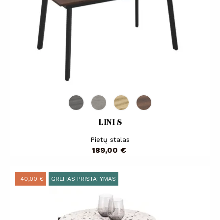
LINI S
Pietų stalas
Kaina
189,00 €
-40,00 €
GREITAS PRISTATYMAS