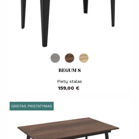
BEGUM S
Pietų stalas
Kaina
159,00 €
GREITAS PRISTATYMAS