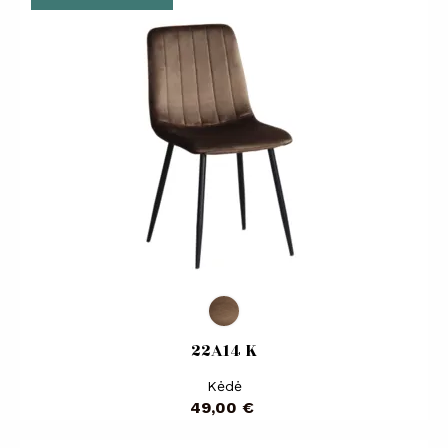
22A14 K
Kėdė
Kaina
49,00 €