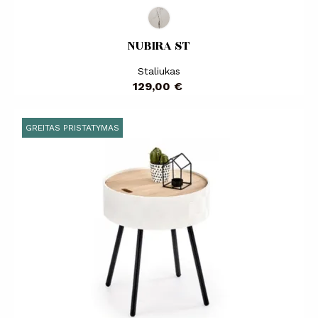
NUBIRA ST
Staliukas
Kaina
129,00 €
GREITAS PRISTATYMAS