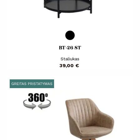
BT-26 ST
Staliukas
Kaina
39,00 €
GREITAS PRISTATYMAS