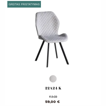
GREITAS PRISTATYMAS
22A24 K
Kėdė
Kaina
59,00 €