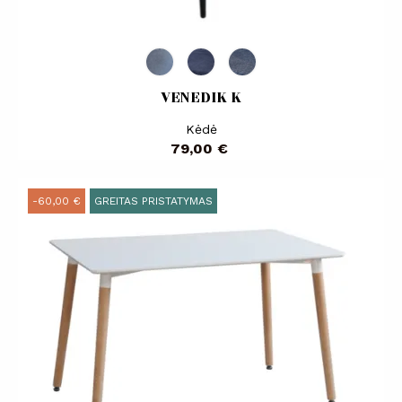
VENEDIK K
Kėdė
Kaina
79,00 €
-60,00 €
GREITAS PRISTATYMAS