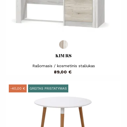
KIM RS
Rašomasis / kosmetinis staliukas
Kaina
89,00 €
-40,00 €
GREITAS PRISTATYMAS