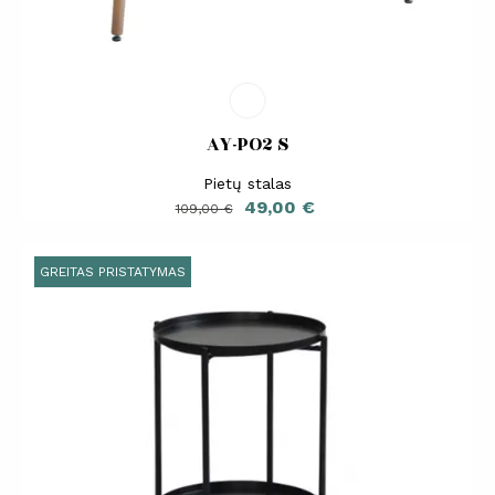
AY-PO2 S
Pietų stalas
Bazinė
Kaina
49,00 €
109,00 €
kaina
GREITAS PRISTATYMAS