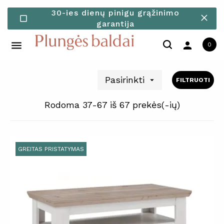
30-ies dienų pinigu grąžinimo
check_box_outline_blank
garantija
person
0
Pasirinkti

FILTRUOTI
Rodoma 37-67 iš 67 prekės(-ių)
GREITAS PRISTATYMAS