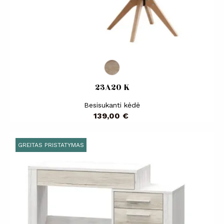
23A20 K
Besisukanti kėdė
Kaina
139,00 €
GREITAS PRISTATYMAS