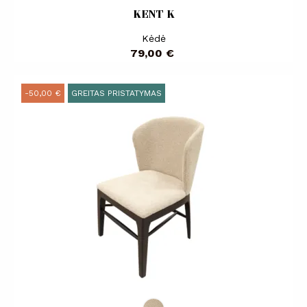
KENT K
Kėdė
Kaina
79,00 €
-50,00 €
GREITAS PRISTATYMAS