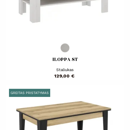
ILOPPA ST
Staliukas
Kaina
129,00 €
GREITAS PRISTATYMAS