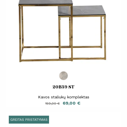
20B39 ST
Kavos staliukų komplektas
Bazinė
Kaina
69,00 €
159,00 €
kaina
GREITAS PRISTATYMAS