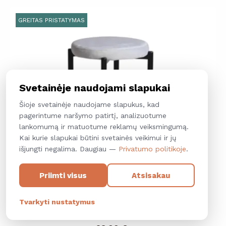
GREITAS PRISTATYMAS
Svetainėje naudojami slapukai
Šioje svetainėje naudojame slapukus, kad
pagerintume naršymo patirtį, analizuotume
lankomumą ir matuotume reklamų veiksmingumą.
Kai kurie slapukai būtini svetainės veikimui ir jų
išjungti negalima. Daugiau —
Privatumo politikoje
.
Priimti visus
Atsisakau
22A47 T
Tvarkyti nustatymus
Kėdė