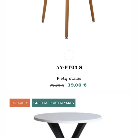
AY-PT03 S
Pietų stalas
Bazinė
Kaina
39,00 €
79,00 €
kaina
-120,00 €
GREITAS PRISTATYMAS