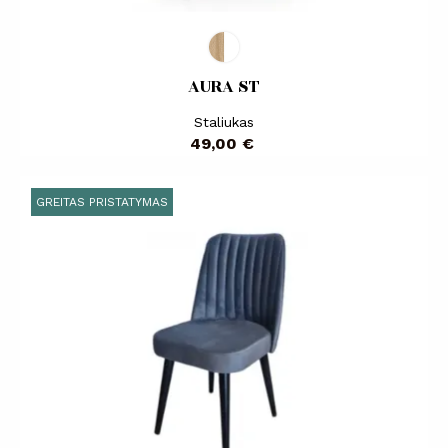
AURA ST
Staliukas
Kaina
49,00 €
GREITAS PRISTATYMAS