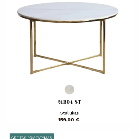
21B04 ST
Staliukas
Kaina
159,00 €
GREITAS PRISTATYMAS