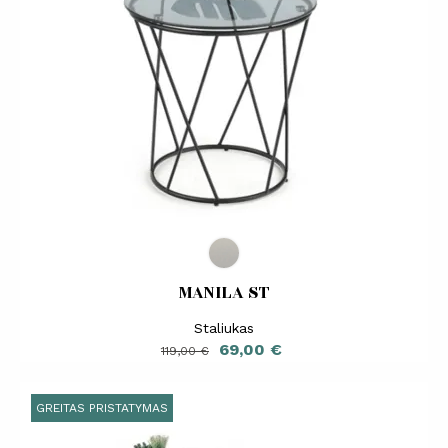
MANILA ST
Staliukas
Bazinė
Kaina
69,00 €
119,00 €
kaina
GREITAS PRISTATYMAS