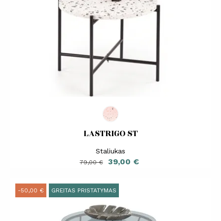
LASTRIGO ST
Staliukas
Bazinė
Kaina
39,00 €
79,00 €
kaina
-50,00 €
GREITAS PRISTATYMAS