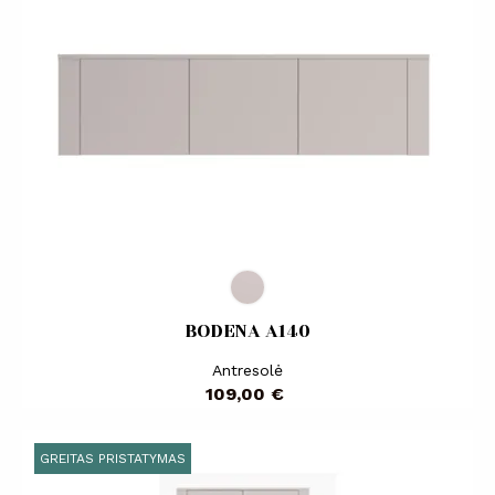
BODENA A140
Antresolė
Kaina
109,00 €
GREITAS PRISTATYMAS