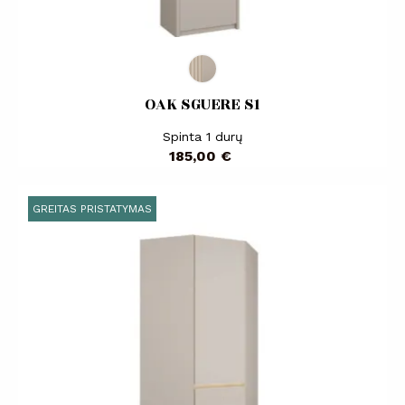
OAK SGUERE S1
Spinta 1 durų
Kaina
185,00 €
GREITAS PRISTATYMAS