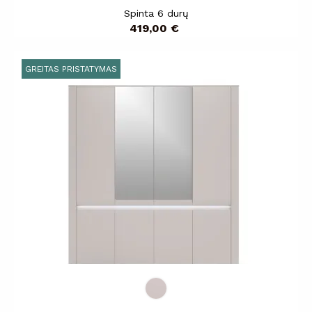
Spinta 6 durų
Kaina
419,00 €
GREITAS PRISTATYMAS