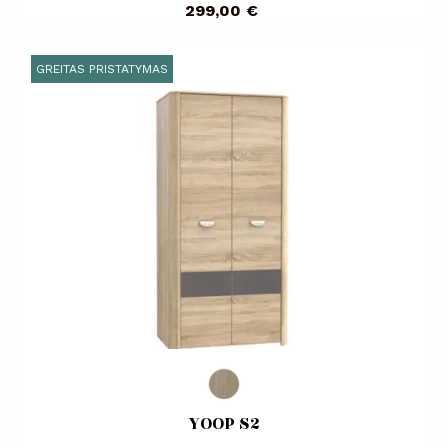
Kaina
299,00 €
GREITAS PRISTATYMAS
YOOP S2