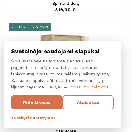
Spinta 2 durų
Kaina
319,00 €
GREITAS PRISTATYMAS
Svetainėje naudojami slapukai
Šioje svetainėje naudojame slapukus, kad
pagerintume naršymo patirtį, analizuotume
lankomumą ir matuotume reklamų veiksmingumą.
Kai kurie slapukai būtini svetainės veikimui ir jų
išjungti negalima. Daugiau —
Privatumo politikoje
.
Priimti visus
Atsisakau
Tvarkyti nustatymus
YOOP SK