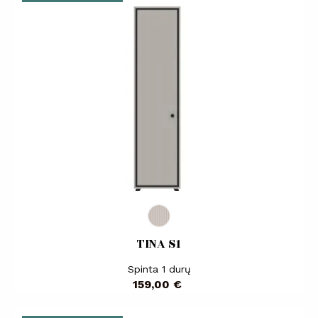
TINA S1
Spinta 1 durų
Kaina
159,00 €