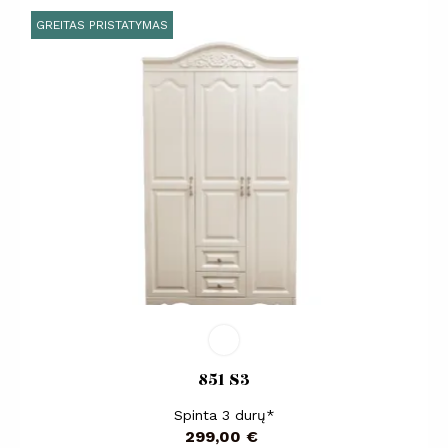
GREITAS PRISTATYMAS
851 S3
Spinta 3 durų*
Kaina
299,00 €