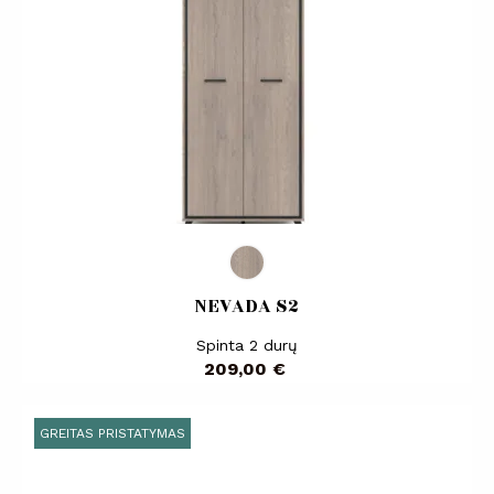
NEVADA S2
Spinta 2 durų
Kaina
209,00 €
GREITAS PRISTATYMAS