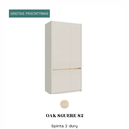
GREITAS PRISTATYMAS
OAK SGUERE S2
Spinta 2 durų