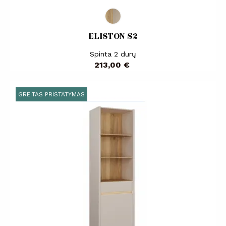
ELISTON S2
Spinta 2 durų
Kaina
213,00 €
GREITAS PRISTATYMAS