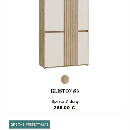
ELISTON S3
Spinta 3 durų
Kaina
269,00 €
GREITAS PRISTATYMAS