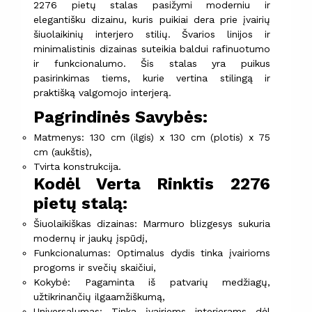
2276 pietų stalas pasižymi moderniu ir
elegantišku dizainu, kuris puikiai dera prie įvairių
šiuolaikinių interjero stilių. Švarios linijos ir
minimalistinis dizainas suteikia baldui rafinuotumo
ir funkcionalumo. Šis stalas yra puikus
pasirinkimas tiems, kurie vertina stilingą ir
praktišką valgomojo interjerą.
Pagrindinės Savybės:
Matmenys: 130 cm (ilgis) x 130 cm (plotis) x 75
cm (aukštis),
Tvirta konstrukcija.
Kodėl Verta Rinktis 2276
pietų stalą:
Šiuolaikiškas dizainas: Marmuro blizgesys sukuria
modernų ir jaukų įspūdį,
Funkcionalumas: Optimalus dydis tinka įvairioms
progoms ir svečių skaičiui,
Kokybė: Pagaminta iš patvarių medžiagų,
užtikrinančių ilgaamžiškumą,
Universalumas: Tinka įvairiems interjerams dėl