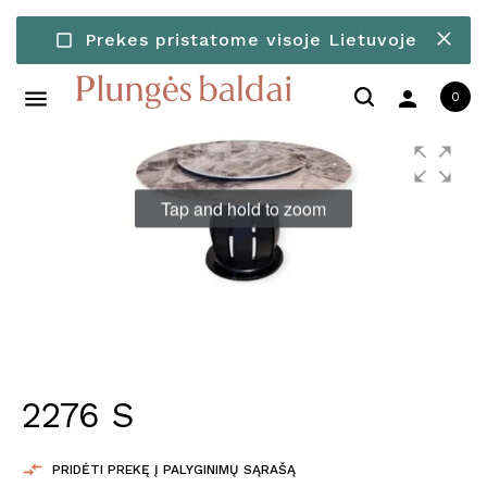
Prekes pristatome visoje Lietuvoje
check_box_outline_blank
person
0
Tap and hold to zoom
2276 S

PRIDĖTI PREKĘ Į PALYGINIMŲ SĄRAŠĄ