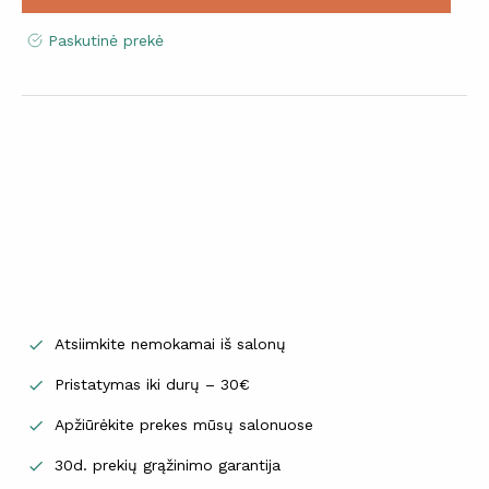
Paskutinė prekė
Atsiimkite nemokamai iš salonų

Pristatymas iki durų – 30€

Apžiūrėkite prekes mūsų salonuose

30d. prekių grąžinimo garantija
