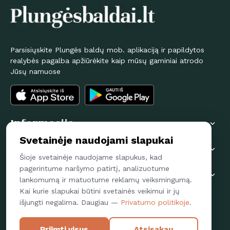
Parsisiųskite Plungės baldų mob. aplikaciją ir papildytos
realybės pagalba apžiūrėkite kaip mūsų gaminiai atrodo
Jūsų namuose
Informacija

Svetainėje naudojami slapukai
Pirkėjams

Šioje svetainėje naudojame slapukus, kad
pagerintume naršymo patirtį, analizuotume
Susisiekime

lankomumą ir matuotume reklamų veiksmingumą.
Kai kurie slapukai būtini svetainės veikimui ir jų
Sekite mus
išjungti negalima. Daugiau —
Privatumo politikoje
.
FACEBOOK
Priimti visus
Atsisakau