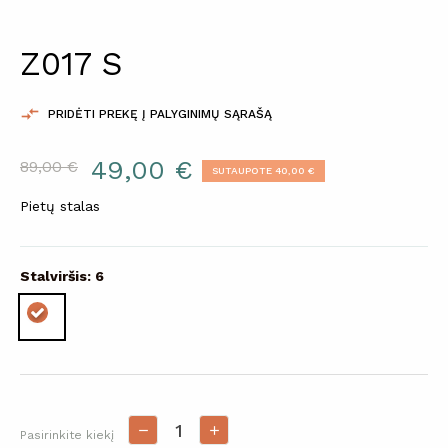
Z017 S

PRIDĖTI PREKĘ Į PALYGINIMŲ SĄRAŠĄ
49,00 €
89,00 €
SUTAUPOTE 40,00 €
Pietų stalas
Stalviršis: 6
Pasirinkite kiekį