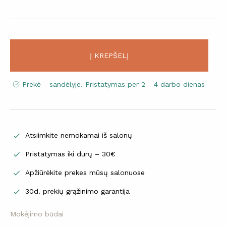
Į KREPŠELĮ
Prekė - sandėlyje. Pristatymas per 2 - 4 darbo dienas
Atsiimkite nemokamai iš salonų

Pristatymas iki durų – 30€

Apžiūrėkite prekes mūsų salonuose

30d. prekių grąžinimo garantija

Mokėjimo būdai