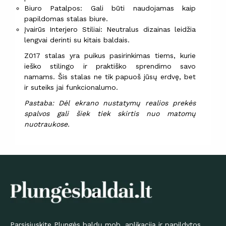
Biuro Patalpos: Gali būti naudojamas kaip
papildomas stalas biure.
Įvairūs Interjero Stiliai: Neutralus dizainas leidžia
lengvai derinti su kitais baldais.
Z017 stalas yra puikus pasirinkimas tiems, kurie
ieško stilingo ir praktiško sprendimo savo
namams. Šis stalas ne tik papuoš jūsų erdvę, bet
ir suteiks jai funkcionalumo.
Pastaba: Dėl ekrano nustatymų realios prekės
spalvos gali šiek tiek skirtis nuo matomų
nuotraukose.
Parsisiųskite Plungės baldų mob. aplikaciją ir papildytos