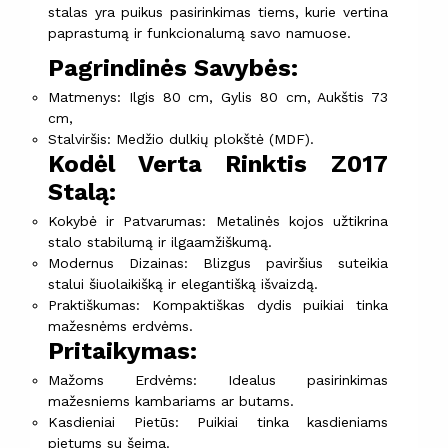
stalas yra puikus pasirinkimas tiems, kurie vertina
paprastumą ir funkcionalumą savo namuose.
Pagrindinės Savybės:
Matmenys: Ilgis 80 cm, Gylis 80 cm, Aukštis 73
cm,
Stalviršis: Medžio dulkių plokštė (MDF).
Kodėl Verta Rinktis Z017
Stalą:
Kokybė ir Patvarumas: Metalinės kojos užtikrina
stalo stabilumą ir ilgaamžiškumą.
Modernus Dizainas: Blizgus paviršius suteikia
stalui šiuolaikišką ir elegantišką išvaizdą.
Praktiškumas: Kompaktiškas dydis puikiai tinka
mažesnėms erdvėms.
Pritaikymas:
Mažoms Erdvėms: Idealus pasirinkimas
mažesniems kambariams ar butams.
Kasdieniai Pietūs: Puikiai tinka kasdieniams
pietums su šeima.