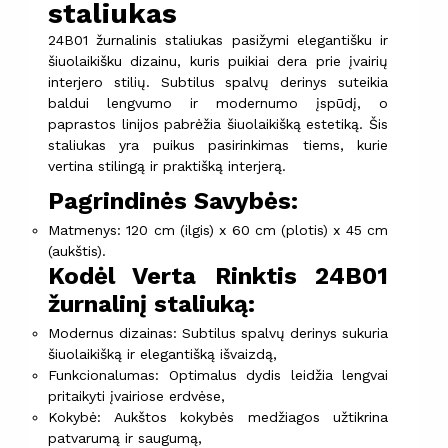
staliukas
24B01 žurnalinis staliukas pasižymi elegantišku ir
šiuolaikišku dizainu, kuris puikiai dera prie įvairių
interjero stilių. Subtilus spalvų derinys suteikia
baldui lengvumo ir modernumo įspūdį, o
paprastos linijos pabrėžia šiuolaikišką estetiką. Šis
staliukas yra puikus pasirinkimas tiems, kurie
vertina stilingą ir praktišką interjerą.
Pagrindinės Savybės:
Matmenys: 120 cm (ilgis) x 60 cm (plotis) x 45 cm
(aukštis).
Kodėl Verta Rinktis 24B01
žurnalinį staliuką:
Modernus dizainas: Subtilus spalvų derinys sukuria
šiuolaikišką ir elegantišką išvaizdą,
Funkcionalumas: Optimalus dydis leidžia lengvai
pritaikyti įvairiose erdvėse,
Kokybė: Aukštos kokybės medžiagos užtikrina
patvarumą ir saugumą,