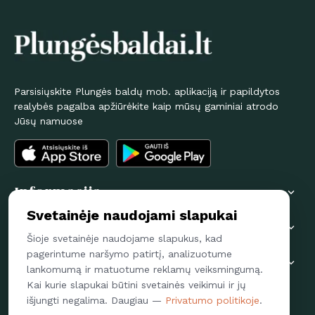
Parsisiųskite Plungės baldų mob. aplikaciją ir papildytos
realybės pagalba apžiūrėkite kaip mūsų gaminiai atrodo
Jūsų namuose
Informacija

Svetainėje naudojami slapukai
Pirkėjams

Šioje svetainėje naudojame slapukus, kad
pagerintume naršymo patirtį, analizuotume
Susisiekime

lankomumą ir matuotume reklamų veiksmingumą.
Kai kurie slapukai būtini svetainės veikimui ir jų
Sekite mus
išjungti negalima. Daugiau —
Privatumo politikoje
.