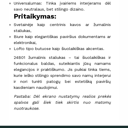
Universalumas: Tinka įvairiems interjerams dėl
savo neutralaus, bet stilingo dizaino.
Pritaikymas:
Svetainėje kaip centrinis kavos ar žurnalinis
staliukas,
Biure kaip elegantiškas paviršius dokumentams ar
elektronikai,
Lofto tipo butuose kaip šiuolaikiškas akcentas.
24B01 žurnalinis staliukas – tai šiuolaikiškas ir
funkcionalus baldas, suteikiantis jūsų namams
elegancijos ir praktiškumo. Jis puikiai tinka tiems,
kurie ieško stilingo sprendimo savo namų interjerui
ir nori turėti patogų bei estetišką paviršių
kasdieniam naudojimui.
Pastaba: Dėl ekrano nustatymų realios prekės
spalvos gali šiek tiek skirtis nuo matomų
nuotraukose.