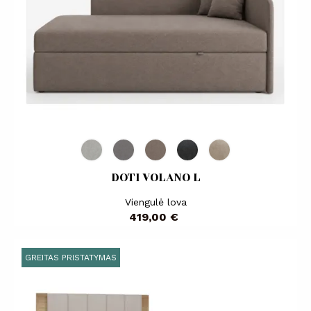
DOTI VOLANO L
Viengulė lova
Kaina
419,00 €
GREITAS PRISTATYMAS