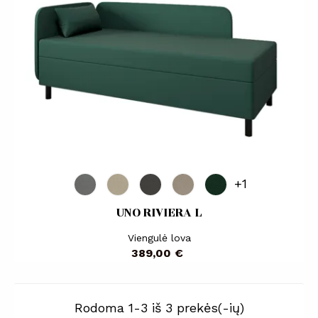
+1
UNO RIVIERA L
Viengulė lova
Kaina
389,00 €
Rodoma 1-3 iš 3 prekės(-ių)