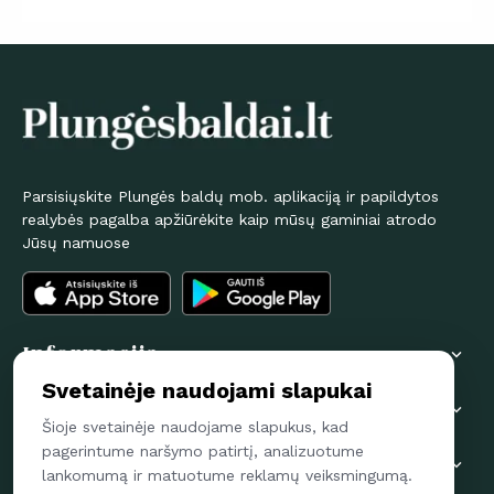
Parsisiųskite Plungės baldų mob. aplikaciją ir papildytos
realybės pagalba apžiūrėkite kaip mūsų gaminiai atrodo
Jūsų namuose
Informacija

Svetainėje naudojami slapukai
Pirkėjams

Šioje svetainėje naudojame slapukus, kad
pagerintume naršymo patirtį, analizuotume
Susisiekime

lankomumą ir matuotume reklamų veiksmingumą.