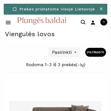
Prekes pristatome visoje Lietuvoje
check_box_outline_blank
person
0
Viengulės lovos
Pasirinkti

FILTRUOTI
Rodoma 1-3 iš 3 prekės(-ių)