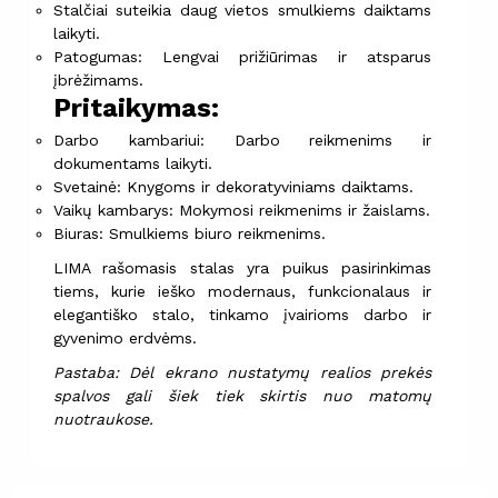
Stalčiai suteikia daug vietos smulkiems daiktams
laikyti.
Patogumas: Lengvai prižiūrimas ir atsparus
įbrėžimams.
Pritaikymas:
Darbo kambariui: Darbo reikmenims ir
dokumentams laikyti.
Svetainė: Knygoms ir dekoratyviniams daiktams.
Vaikų kambarys: Mokymosi reikmenims ir žaislams.
Biuras: Smulkiems biuro reikmenims.
LIMA rašomasis stalas yra puikus pasirinkimas
tiems, kurie ieško modernaus, funkcionalaus ir
elegantiško stalo, tinkamo įvairioms darbo ir
gyvenimo erdvėms.
Pastaba: Dėl ekrano nustatymų realios prekės
spalvos gali šiek tiek skirtis nuo matomų
nuotraukose.