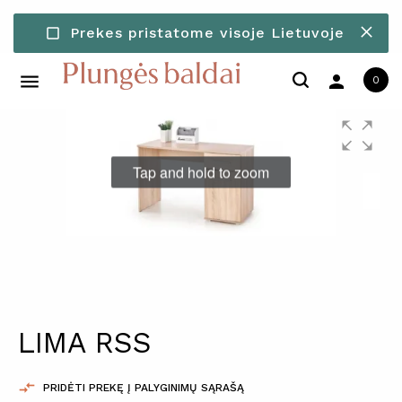
30-ies dienų pinigu grąžinimo
Prekes pristatome visoje Lietuvoje
check_box_outline_blank
check_box_outline_blank
garantija
person
0
Tap and hold to zoom
LIMA RSS

PRIDĖTI PREKĘ Į PALYGINIMŲ SĄRAŠĄ