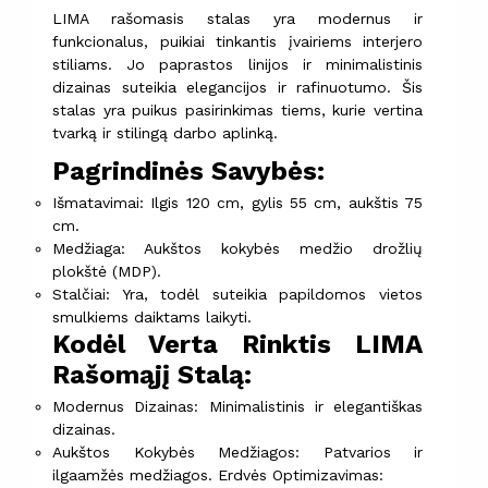
LIMA rašomasis stalas yra modernus ir
funkcionalus, puikiai tinkantis įvairiems interjero
stiliams. Jo paprastos linijos ir minimalistinis
dizainas suteikia elegancijos ir rafinuotumo. Šis
stalas yra puikus pasirinkimas tiems, kurie vertina
tvarką ir stilingą darbo aplinką.
Pagrindinės Savybės:
Išmatavimai: Ilgis 120 cm, gylis 55 cm, aukštis 75
cm.
Medžiaga: Aukštos kokybės medžio drožlių
plokštė (MDP).
Stalčiai: Yra, todėl suteikia papildomos vietos
smulkiems daiktams laikyti.
Kodėl Verta Rinktis LIMA
Rašomąjį Stalą:
Modernus Dizainas: Minimalistinis ir elegantiškas
dizainas.
Aukštos Kokybės Medžiagos: Patvarios ir
ilgaamžės medžiagos. Erdvės Optimizavimas: