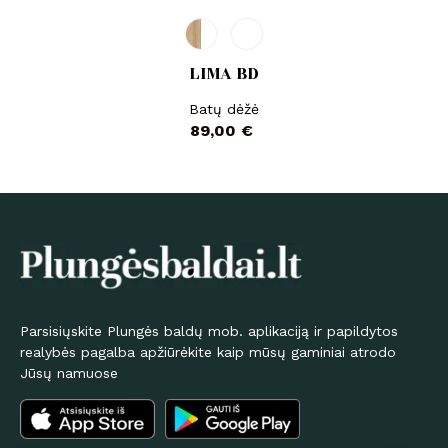
LIMA BD
Batų dėžė
Kaina
89,00 €
Parsisiųskite Plungės baldų mob. aplikaciją ir papildytos
realybės pagalba apžiūrėkite kaip mūsų gaminiai atrodo
Jūsų namuose