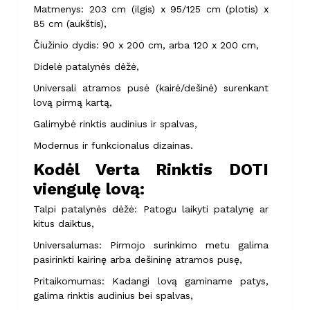
Matmenys: 203 cm (ilgis) x 95/125 cm (plotis) x
85 cm (aukštis),
Čiužinio dydis: 90 x 200 cm, arba 120 x 200 cm,
Didelė patalynės dėžė,
Universali atramos pusė (kairė/dešinė) surenkant
lovą pirmą kartą,
Galimybė rinktis audinius ir spalvas,
Modernus ir funkcionalus dizainas.
Kodėl Verta Rinktis DOTI
viengulę lovą:
Talpi patalynės dėžė: Patogu laikyti patalynę ar
kitus daiktus,
Universalumas: Pirmojo surinkimo metu galima
pasirinkti kairinę arba dešininę atramos pusę,
Pritaikomumas: Kadangi lovą gaminame patys,
galima rinktis audinius bei spalvas,