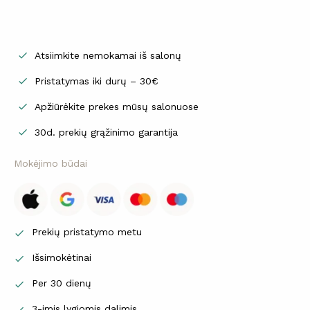
Atsiimkite nemokamai iš salonų

Pristatymas iki durų – 30€

Apžiūrėkite prekes mūsų salonuose

30d. prekių grąžinimo garantija

Mokėjimo būdai
Prekių pristatymo metu

Išsimokėtinai

Per 30 dienų

3-imis lygiomis dalimis
