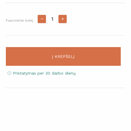
Pasirinkite kiekį
Į KREPŠELĮ
Pristatymas per 30 darbo dienų