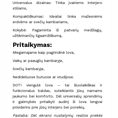
Universalus dizainas: Tinka įvairiems interjero
stiliams,
Kompaktiškumas: Idealiai tinka mažesnėms
erdvėms ar svečių kambariams,
Kokybė: Pagaminta iš patvarių medžiagų,
užtikrinančių ilgaamžiškumą.
Pritaikymas:
Miegamajame kaip pagrindinė lova,
Vaikų ar paauglių kambaryje,
Svečių kambaryje,
Nedideliuose butuose ar studijose.
DOTI viengulė lova – tai šiuolaikiškas ir
funkcionalus baldas, suteikiantis jūsų namams
jaukumo bei komforto. Dėl universalių sprendimų
ir galimybės pritaikyti audinį ši lova lengvai
prisiderins prie jūsų interjero bei poreikių.
Pastaba: Dėl ekrano nustatymų realios prekės