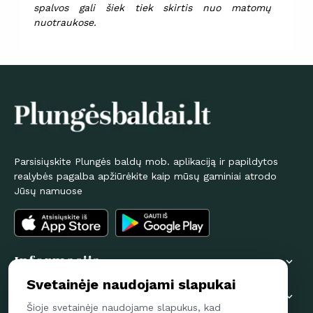
spalvos gali šiek tiek skirtis nuo matomų
nuotraukose.
Parsisiųskite Plungės baldų mob. aplikaciją ir papildytos
realybės pagalba apžiūrėkite kaip mūsų gaminiai atrodo
Jūsų namuose
Informacija

Svetainėje naudojami slapukai
Pirkėjams

Šioje svetainėje naudojame slapukus, kad