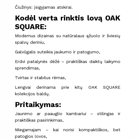
Čiužinys: įsigyjamas atskirai.
Kodėl verta rinktis lovą OAK
SQUARE:
Modernus dizainas su natūralaus ąžuolo ir šviesių
spalvų deriniu,
Galvūgalis suteikia jaukumo ir patogumo,
Erdvi patalynės dėžė – praktiškas daiktų laikymo
sprendimas,
Tvirtas ir stabilus rėmas,
Lengvai derinama prie kitų OAK SQUARE
kolekcijos baldų.
Pritaikymas:
Jaunimo ar paauglio kambariui – stilingas ir
praktiškas pasirinkimas,
Miegamajam – kai norisi kompaktiškos, bet
patogios lovos,