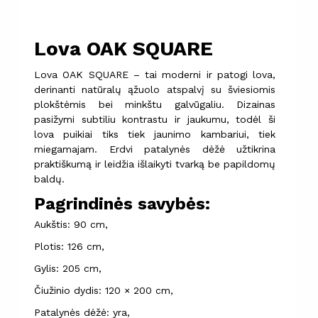
Lova OAK SQUARE
Lova OAK SQUARE – tai moderni ir patogi lova,
derinanti natūralų ąžuolo atspalvį su šviesiomis
plokštėmis bei minkštu galvūgaliu. Dizainas
pasižymi subtiliu kontrastu ir jaukumu, todėl ši
lova puikiai tiks tiek jaunimo kambariui, tiek
miegamajam. Erdvi patalynės dėžė užtikrina
praktiškumą ir leidžia išlaikyti tvarką be papildomų
baldų.
Pagrindinės savybės:
Aukštis: 90 cm,
Plotis: 126 cm,
Gylis: 205 cm,
Čiužinio dydis: 120 × 200 cm,
Patalynės dėžė: yra,