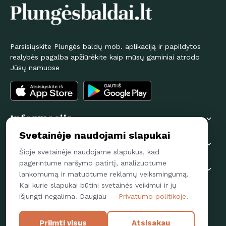
Parsisiųskite Plungės baldų mob. aplikaciją ir papildytos
realybės pagalba apžiūrėkite kaip mūsų gaminiai atrodo
Jūsų namuose
Informacija

Svetainėje naudojami slapukai
Pirkėjams

Šioje svetainėje naudojame slapukus, kad
pagerintume naršymo patirtį, analizuotume
Susisiekime

lankomumą ir matuotume reklamų veiksmingumą.
Kai kurie slapukai būtini svetainės veikimui ir jų
Sekite mus
išjungti negalima. Daugiau —
Privatumo politikoje
.
FACEBOOK
Priimti visus
Atsisakau