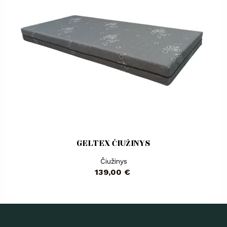
GELTEX ČIUŽINYS
Čiužinys
Kaina
139,00 €