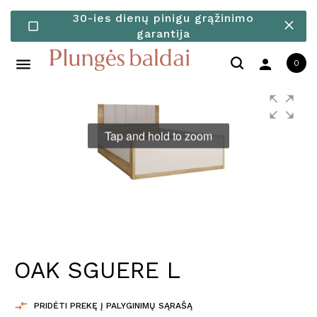
30-ies dienų pinigu grąžinimo
check_box_outline_blank
garantija
person
0
Tap and hold to zoom
OAK SGUERE L

PRIDĖTI PREKĘ Į PALYGINIMŲ SĄRAŠĄ