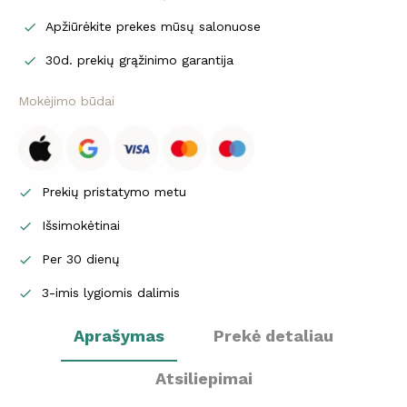
Apžiūrėkite prekes mūsų salonuose

30d. prekių grąžinimo garantija

Mokėjimo būdai
Prekių pristatymo metu

Išsimokėtinai

Per 30 dienų

3-imis lygiomis dalimis

Aprašymas
Prekė detaliau
Atsiliepimai