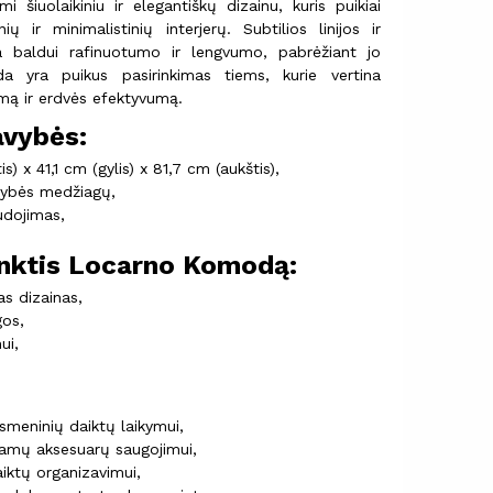
šiuolaikiniu ir elegantiškų dizainu, kuris puikiai
ų ir minimalistinių interjerų. Subtilios linijos ir
ia baldui rafinuotumo ir lengvumo, pabrėžiant jo
a yra puikus pasirinkimas tiems, kurie vertina
umą ir erdvės efektyvumą.
avybės:
 x 41,1 cm (gylis) x 81,7 cm (aukštis),
kybės medžiagų,
udojimas,
inktis Locarno Komodą:
as dizainas,
os,
ui,
smeninių daiktų laikymui,
namų aksesuarų saugojimui,
iktų organizavimui,