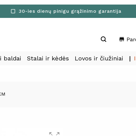
30-ies dienų pinigu grąžinimo garantija
check_box_outline_blank
Par
store
i baldai
Stalai ir kėdės
Lovos ir čiužiniai
KM