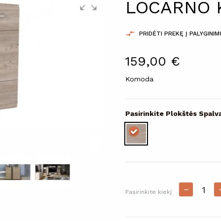
LOCARNO

PRIDĖTI PREKĘ Į PALYGINI
159,00 €
Komoda
Pasirinkite Plokštės Spal
Pasirinkite kiekį