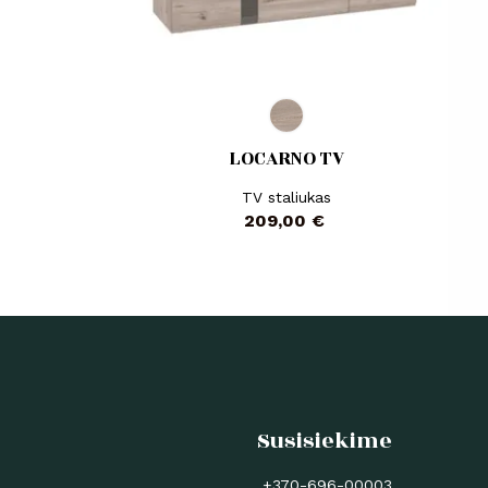
LOCARNO TV
TV staliukas
Kaina
209,00 €
Susisiekime
+370-696-00003