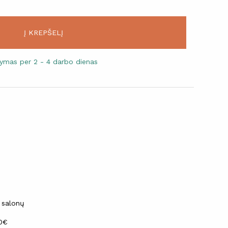
Į KREPŠELĮ
atymas per 2 - 4 darbo dienas
 salonų
30€