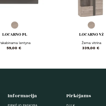
LOCARNO PL
LOCARNO VŽ
Pakabinama lentyna
Žema vitrina
Kaina
Kaina
59,00 €
339,00 €
Informacija
Pirkėjams
PIRKĖJO PASKYRA
D.U.K.