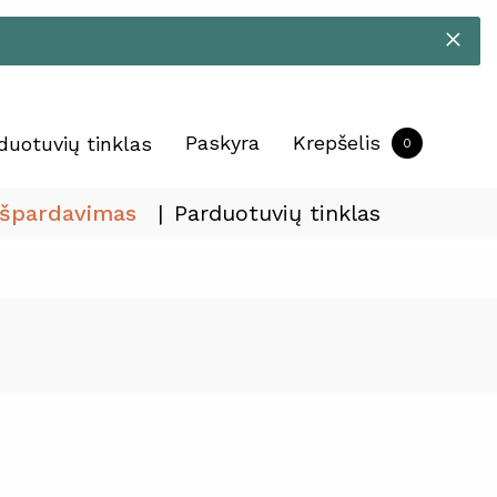
Paskyra
Krepšelis
duotuvių tinklas
0
Išpardavimas
Parduotuvių tinklas