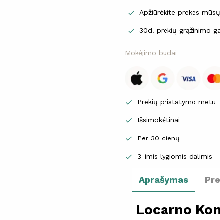
Apžiūrėkite prekes mūs

30d. prekių grąžinimo ga

Mokėjimo būdai
Prekių pristatymo metu

Išsimokėtinai

Per 30 dienų

3-imis lygiomis dalimis

Aprašymas
Pr
Locarno Ko