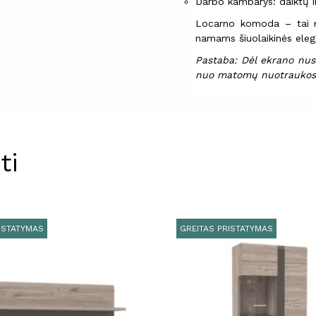
Darbo kambarys: daiktų 
Locarno komoda – tai mo
namams šiuolaikinės elega
Pastaba: Dėl ekrano nust
nuo matomų nuotraukos
ti
ISTATYMAS
GREITAS PRISTATYMAS