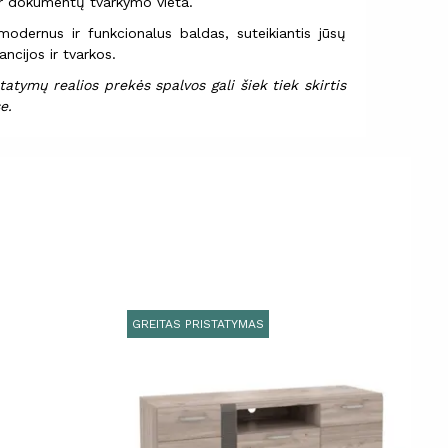
ir dokumentų tvarkymo vieta.
dernus ir funkcionalus baldas, suteikiantis jūsų
ncijos ir tvarkos.
atymų realios prekės spalvos gali šiek tiek skirtis
e.
GREITAS PRISTATYMAS