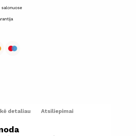
ų salonuose
rantija
ekė detaliau
Atsiliepimai
moda