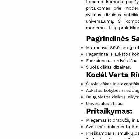
Locarno komoda pasižymi 
pritaikomas prie moderni
švelnus dizainas suteik
universalumą. Ši komod
modernų stilių, praktišk
Pagrindinės S
Matmenys: 89,9 cm (plotis)
Pagaminta iš aukštos ko
Funkcionalus erdvės išna
Šiuolaikiškas dizainas.
Kodėl Verta R
Šiuolaikiškas ir elegantišk
Aukštos kokybės medžiag
Daug vietos daiktų laikym
Universalus stilius.
Pritaikymas:
Miegamasis: drabužių ir a
Svetainė: dokumentų ir 
Prieškambaris: smulkių da