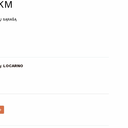
 KM
MŲ SĄRAŠĄ
vą: LOCARNO