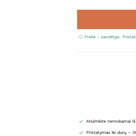
Prekė - sandėlyje. Prist
Atsiimkite nemokamai iš

Pristatymas iki durų – 
