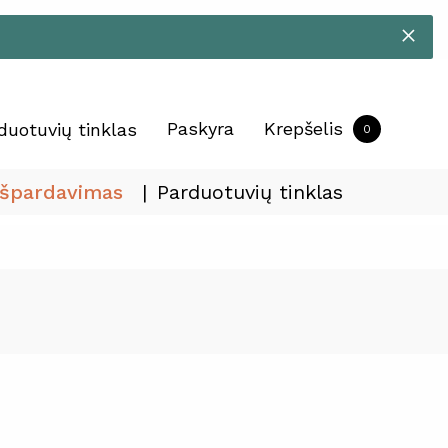
Paskyra
Krepšelis
duotuvių tinklas
0
Išpardavimas
Parduotuvių tinklas