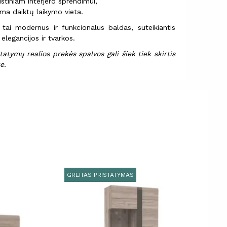
istiniam interjero sprendimui,
ma daiktų laikymo vieta.
tai modernus ir funkcionalus baldas, suteikiantis
elegancijos ir tvarkos.
atymų realios prekės spalvos gali šiek tiek skirtis
e.
GREITAS PRISTATYMAS