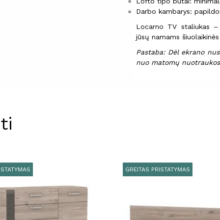
Lofto tipo butai: minimal
Darbo kambarys: papildo
Locarno TV staliukas – 
jūsų namams šiuolaikinės 
Pastaba: Dėl ekrano nust
nuo matomų nuotraukos
ti
ISTATYMAS
GREITAS PRISTATYMAS