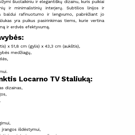
ymi šiuolaikiniu ir elegantiškų dizainu, kuris puikiai
ų ir minimalistinių interjerų. Subtilios linijos ir
ia baldui rafinuotumo ir lengvumo, pabrėžiant jo
liukas yra puikus pasirinkimas tiems, kurie vertina
umą ir erdvės efektyvumą.
avybės:
s) x 51,8 cm (gylis) x 43,3 cm (aukštis),
kybės medžiagų,
ėlės,
mui.
nktis Locarno TV Staliuką:
as dizainas,
os,
,
gimui,
 įrangos išdėstymui,