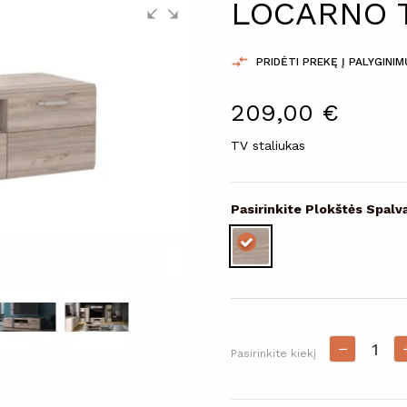
LOCARNO 

PRIDĖTI PREKĘ Į PALYGINI
209,00 €
TV staliukas
Pasirinkite Plokštės Spal
Pasirinkite kiekį