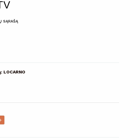
TV
MŲ SĄRAŠĄ
vą: LOCARNO