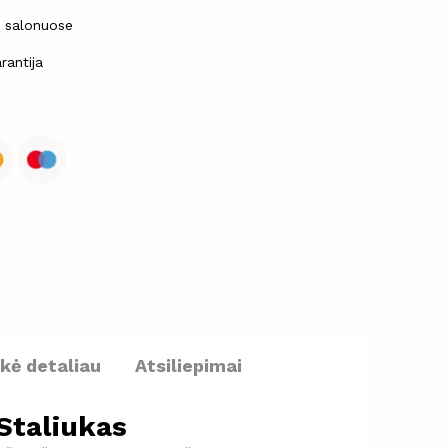
ų salonuose
rantija
ekė detaliau
Atsiliepimai
Staliukas