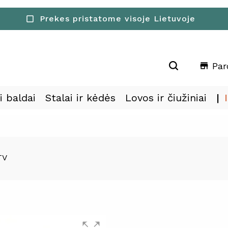
30-ies dienų pinigu grąžinimo garantija
Prekes pristatome visoje Lietuvoje
check_box_outline_blank
check_box_outline_blank
Par
store
i baldai
Stalai ir kėdės
Lovos ir čiužiniai
TV