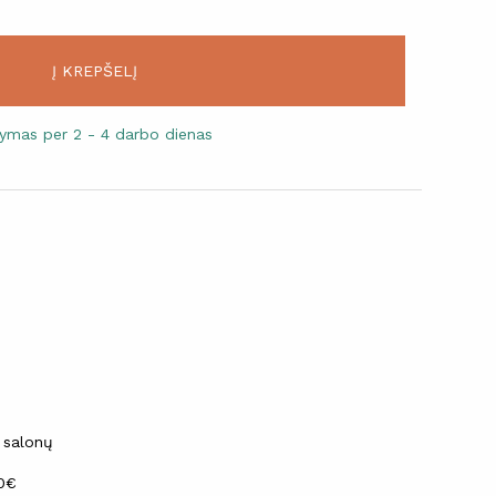
Į KREPŠELĮ
atymas per 2 - 4 darbo dienas
 salonų
30€