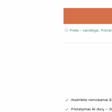
Prekė - sandėlyje. Prist
Atsiimkite nemokamai iš

Pristatymas iki durų – 
