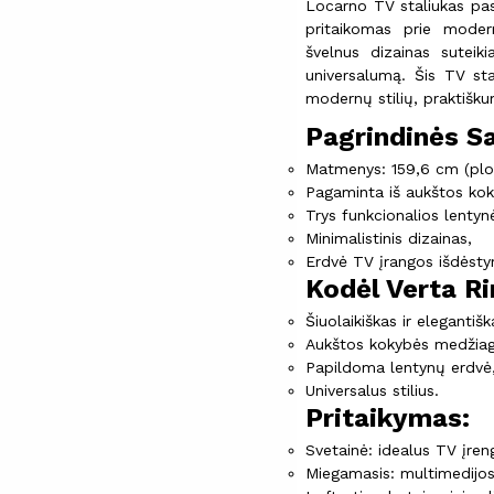
Locarno TV staliukas pasiž
pritaikomas prie moderni
švelnus dizainas suteik
universalumą. Šis TV sta
modernų stilių, praktišk
Pagrindinės S
Matmenys: 159,6 cm (ploti
Pagaminta iš aukštos ko
Trys funkcionalios lentyn
Minimalistinis dizainas,
Erdvė TV įrangos išdėsty
Kodėl Verta Ri
Šiuolaikiškas ir elegantišk
Aukštos kokybės medžiag
Papildoma lentynų erdvė
Universalus stilius.
Pritaikymas:
Svetainė: idealus TV įren
Miegamasis: multimedijos