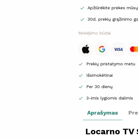
Apžiūrėkite prekes mūs

30d. prekių grąžinimo ga

Mokėjimo būdai
Prekių pristatymo metu

Išsimokėtinai

Per 30 dienų

3-imis lygiomis dalimis

Aprašymas
Pr
Locarno TV 