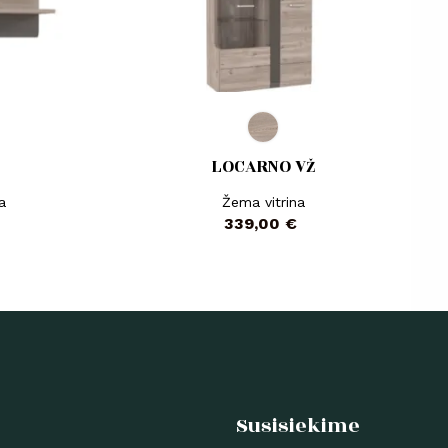
LOCARNO VŽ
a
Žema vitrina
Kaina
339,00 €
Susisiekime