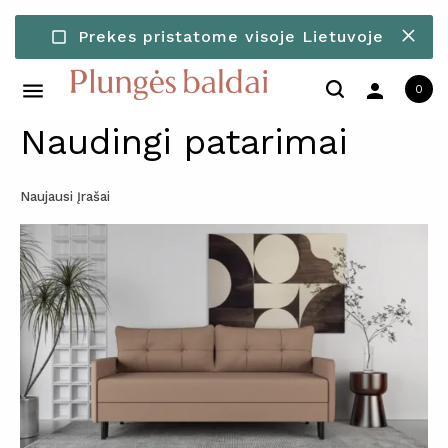
Prekes pristatome visoje Lietuvoje
check_box_outline_blank
person
0
Naudingi patarimai
Naujausi Įrašai