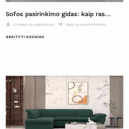
Sofos pasirinkimo gidas: kaip rasti tinkamiausią Jūsų namams
person
list
AUTORIUS:
PLUNGĖS BALDAI
TEMA:
NAUDINGI PATARIMAI
SKAITYTI DAUGIAU