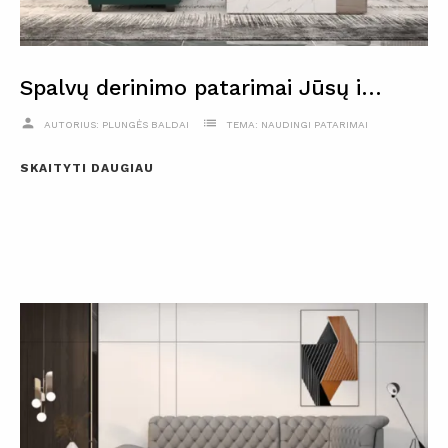
Spalvų derinimo patarimai Jūsų interjero akcentams
person
list
AUTORIUS:
PLUNGĖS BALDAI
TEMA:
NAUDINGI PATARIMAI
SKAITYTI DAUGIAU