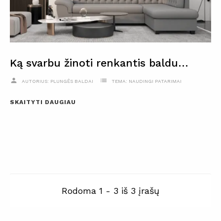
Ką svarbu žinoti renkantis baldus svetainei?
person
list
AUTORIUS:
PLUNGĖS BALDAI
TEMA:
NAUDINGI PATARIMAI
SKAITYTI DAUGIAU
Rodoma 1 - 3 iš 3 įrašų