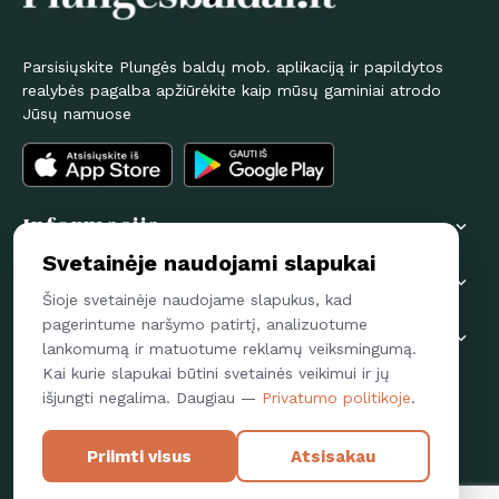
Parsisiųskite Plungės baldų mob. aplikaciją ir papildytos
realybės pagalba apžiūrėkite kaip mūsų gaminiai atrodo
Jūsų namuose
Informacija

Svetainėje naudojami slapukai
Pirkėjams

Šioje svetainėje naudojame slapukus, kad
pagerintume naršymo patirtį, analizuotume
Susisiekime

lankomumą ir matuotume reklamų veiksmingumą.
Kai kurie slapukai būtini svetainės veikimui ir jų
Sekite mus
išjungti negalima. Daugiau —
Privatumo politikoje
.
FACEBOOK
Priimti visus
Atsisakau