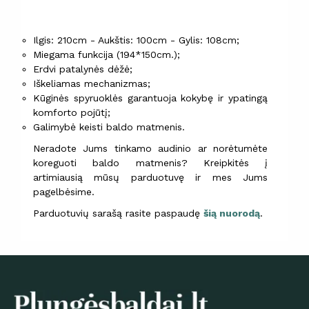
Ilgis: 210cm - Aukštis: 100cm - Gylis: 108cm;
Miegama funkcija (194*150cm.);
Erdvi patalynės dėžė;
Iškeliamas mechanizmas;
Kūginės spyruoklės garantuoja kokybę ir ypatingą
komforto pojūtį;
Galimybė keisti baldo matmenis.
Neradote Jums tinkamo audinio ar norėtumėte
koreguoti baldo matmenis? Kreipkitės į
artimiausią mūsų parduotuvę ir mes Jums
pagelbėsime.
Parduotuvių sarašą rasite paspaudę
šią nuorodą
.