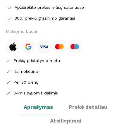
Apžiūrėkite prekes mūsų salonuose

30d. prekių grąžinimo garantija

Mokėjimo būdai
Prekių pristatymo metu

Išsimokėtinai

Per 30 dienų

3-imis lygiomis dalimis

Aprašymas
Prekė detaliau
Atsiliepimai