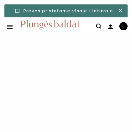
Prekes pristatome visoje Lietuvoje
check_box_outline_blank
person
0