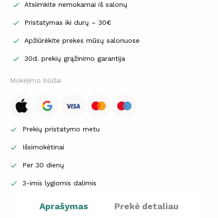
Atsiimkite nemokamai iš salonų

Pristatymas iki durų – 30€

Apžiūrėkite prekes mūsų salonuose

30d. prekių grąžinimo garantija

Mokėjimo būdai
Prekių pristatymo metu

Išsimokėtinai

Per 30 dienų

3-imis lygiomis dalimis

Aprašymas
Prekė detaliau