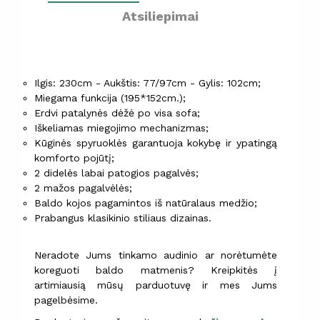
Atsiliepimai
Ilgis: 230cm - Aukštis: 77/97cm - Gylis: 102cm;
Miegama funkcija (195*152cm.);
Erdvi patalynės dėžė po visa sofa;
Iškeliamas miegojimo mechanizmas;
Kūginės spyruoklės garantuoja kokybę ir ypatingą
komforto pojūtį;
2 didelės labai patogios pagalvės;
2 mažos pagalvėlės;
Baldo kojos pagamintos iš natūralaus medžio;
Prabangus klasikinio stiliaus dizainas.
Neradote Jums tinkamo audinio ar norėtumėte
koreguoti baldo matmenis? Kreipkitės į
artimiausią mūsų parduotuvę ir mes Jums
pagelbėsime.