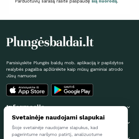
Parduotuvių sarašą rasite paspaudę
šią nuorodą
.
Parsisiųskite Plungės baldų mob. aplikaciją ir papildytos
realybės pagalba apžiūrėkite kaip mūsų gaminiai atrodo
Jūsų namuose
Informacija

Svetainėje naudojami slapukai
Pirkėjams

Šioje svetainėje naudojame slapukus, kad
pagerintume naršymo patirtį, analizuotume
Susisiekime
