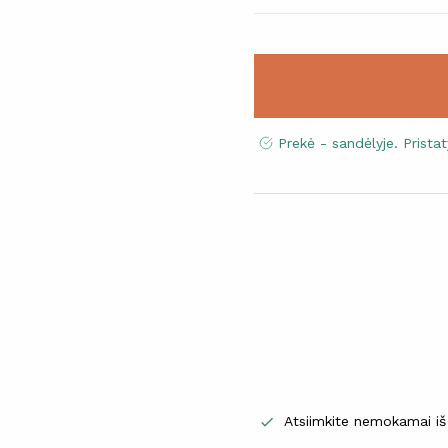
Prekė - sandėlyje. Prist
Atsiimkite nemokamai iš
