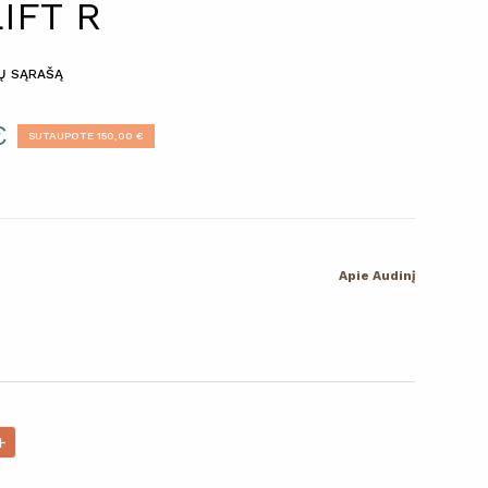
IFT R
MŲ SĄRAŠĄ
€
SUTAUPOTE 150,00 €
Apie Audinį