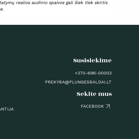
tymų realios audinio spalvos gali šiek tiek skirtis
e.
Susisiekime
+370-696-00003
PREKYBA@PLUNGESBALDAI.LT
Sekite mus
FACEBOOK
ANTIJA