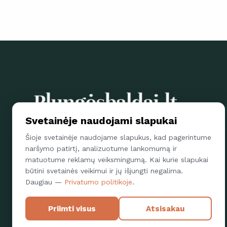
Svetainėje naudojami slapukai
Parsisiųskite Plungės baldų mob. aplikaciją ir papildytos
Šioje svetainėje naudojame slapukus, kad pagerintume
realybės pagalba apžiūrėkite kaip mūsų gaminiai atrodo
naršymo patirtį, analizuotume lankomumą ir
Jūsų namuose
matuotume reklamų veiksmingumą. Kai kurie slapukai
būtini svetainės veikimui ir jų išjungti negalima.
Daugiau —
Privatumo politikoje
.
Priimti visus
Atsisakau