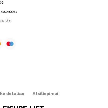
30€
ų salonuose
rantija
ekė detaliau
Atsiliepimai