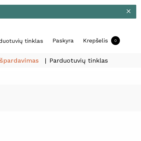
Paskyra
Krepšelis
duotuvių tinklas
0
Išpardavimas
Parduotuvių tinklas