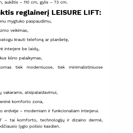
m, aukštis – 110 cm, gylis – 73 cm.
nktis reglainerį LEISURE LIFT:
ienu mygtuko paspaudimu,
izmo veikimas,
atogu krauti telefoną ar planšetę,
ė interjere be laidų,
kus kūno palaikymas,
ikomas tiek moderniuose, tiek minimalistiniuose
mų vakarams, atsipalaidavimui,
eninė komforto zona,
o erdvėje – moderniam ir funkcionaliam interjerui.
T – tai komforto, technologijų ir dizaino dermė,
kščiausio lygio poilsio kasdien.