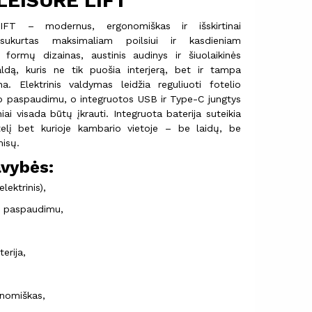
 LEISURE LIFT
IFT – modernus, ergonomiškas ir išskirtinai
 sukurtas maksimaliam poilsiui ir kasdieniam
ų formų dizainas, austinis audinys ir šiuolaikinės
aldą, kuris ne tik puošia interjerą, bet ir tampa
 Elektrinis valdymas leidžia reguliuoti fotelio
o paspaudimu, o integruotos USB ir Type-C jungtys
niai visada būtų įkrauti. Integruota baterija suteikia
otelį bet kurioje kambario vietoje – be laidų, be
isų.
avybės:
elektrinis),
o paspaudimu,
erija,
onomiškas,