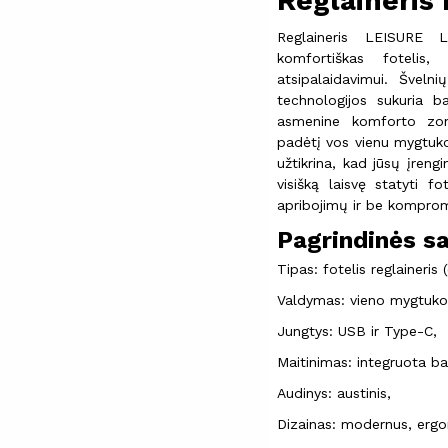
Reglaineris
Reglaineris LEISURE L
komfortiškas fotelis,
atsipalaidavimui. Švelni
technologijos sukuria b
asmenine komforto zona.
padėtį vos vienu mygtuk
užtikrina, kad jūsų įrengi
visišką laisvę statyti f
apribojimų ir be komprom
Pagrindinės s
Tipas: fotelis reglaineris (
Valdymas: vieno mygtuk
Jungtys: USB ir Type-C,
Maitinimas: integruota bat
Audinys: austinis,
Dizainas: modernus, erg