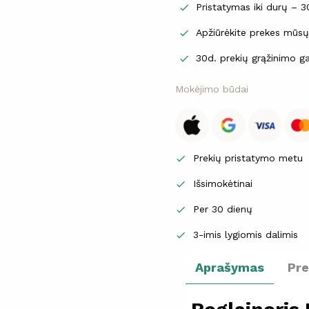
Pristatymas iki durų – 

Apžiūrėkite prekes mūs

30d. prekių grąžinimo ga

Mokėjimo būdai
Prekių pristatymo metu

Išsimokėtinai

Per 30 dienų

3-imis lygiomis dalimis

Aprašymas
Pr