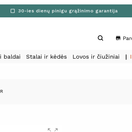
30-ies dienų pinigu grąžinimo garantija
check_box_outline_blank
Par
store
i baldai
Stalai ir kėdės
Lovos ir čiužiniai
 R