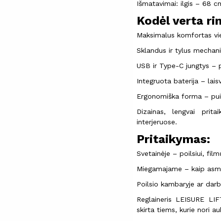
Išmatavimai: ilgis – 68 c
Kodėl verta ri
Maksimalus komfortas v
Sklandus ir tylus mechan
USB ir Type-C jungtys – p
Integruota baterija – laisv
Ergonomiška forma – pui
Dizainas, lengvai prita
interjeruose.
Pritaikymas:
Svetainėje – poilsiui, fil
Miegamajame – kaip asm
Poilsio kambaryje ar darb
Reglaineris LEISURE LIF
skirta tiems, kurie nori au