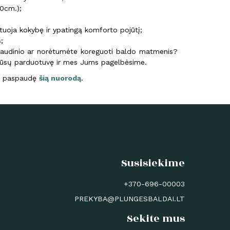
0cm.);
tuoja kokybę ir ypatingą komforto pojūtį;
;
audinio ar norėtumėte koreguoti baldo matmenis?
 mūsų parduotuvę ir mes Jums pagelbėsime.
te paspaudę
šią nuorodą
.
Susisiekime
+370-696-00003
PREKYBA@PLUNGESBALDAI.LT
Sekite mus