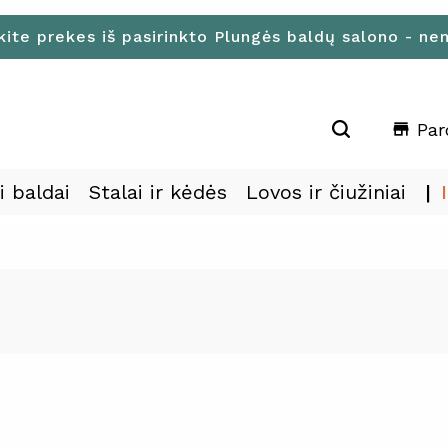
kite prekes iš pasirinkto Plungės baldų salono - n
Par
store
i baldai
Stalai ir kėdės
Lovos ir čiužiniai