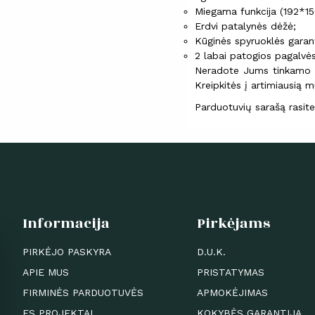
Miegama funkcija (192*15
Erdvi patalynės dėžė;
Kūginės spyruoklės garan
2 labai patogios pagalvės
Neradote Jums tinkamo 
Kreipkitės į artimiausią
Parduotuvių sarašą rasi
Informacija
Pirkėjams
PIRKĖJO PASKYRA
D.U.K.
APIE MUS
PRISTATYMAS
FIRMINĖS PARDUOTUVĖS
APMOKĖJIMAS
ES PROJEKTAI
KOKYBĖS GARANTIJA