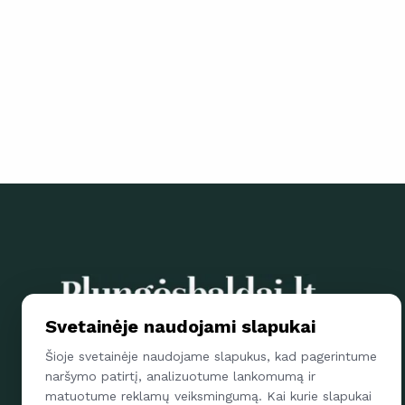
Svetainėje naudojami slapukai
Parsisiųskite Plungės baldų mob. aplikaciją ir papildytos
Šioje svetainėje naudojame slapukus, kad pagerintume
realybės pagalba apžiūrėkite kaip mūsų gaminiai atrodo
naršymo patirtį, analizuotume lankomumą ir
Jūsų namuose
matuotume reklamų veiksmingumą. Kai kurie slapukai