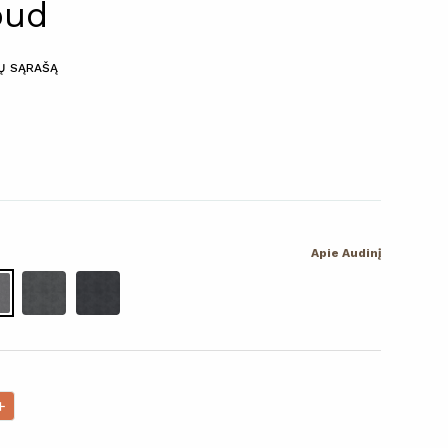
oud
MŲ SĄRAŠĄ
Apie Audinį