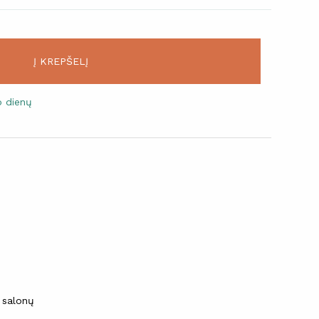
Į KREPŠELĮ
o dienų
 salonų