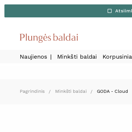
Atsiim
check_box_outline_blank
Naujienos
Minkšti baldai
Korpusinia
Pagrindinis
Minkšti baldai
GODA - Cloud