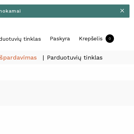
emokamai
Paskyra
Krepšelis
duotuvių tinklas
0
Išpardavimas
Parduotuvių tinklas