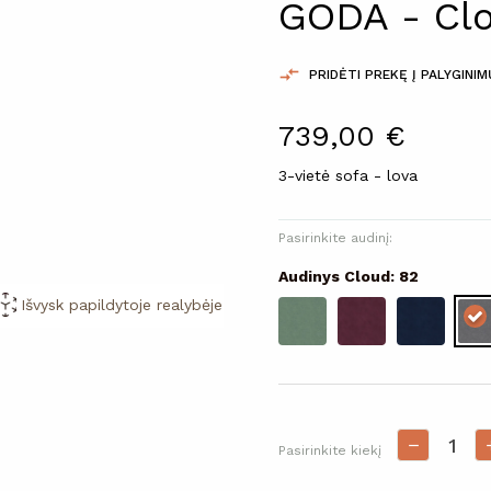
GODA - Cl

PRIDĖTI PREKĘ Į PALYGINI
739,00 €
3-vietė sofa - lova
Pasirinkite audinį:
Audinys Cloud: 82
Išvysk papildytoje realybėje
Išvysk papildytoje realybėje
Pasirinkite kiekį