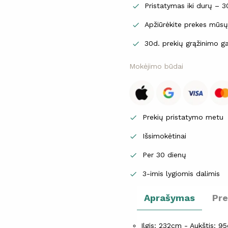
Pristatymas iki durų – 

Apžiūrėkite prekes mūs

30d. prekių grąžinimo ga

Mokėjimo būdai
Prekių pristatymo metu

Išsimokėtinai

Per 30 dienų

3-imis lygiomis dalimis

Aprašymas
Pr
Ilgis: 232cm - Aukštis: 9