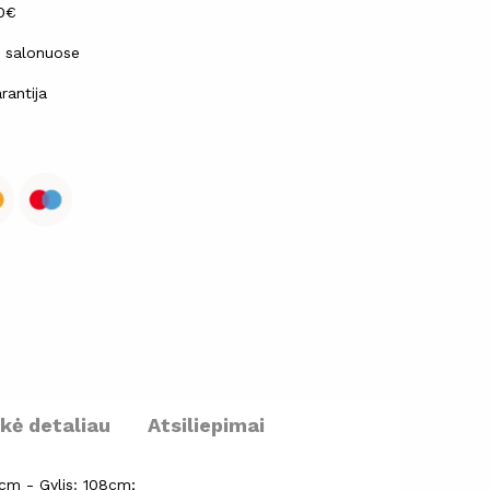
30€
ų salonuose
rantija
ekė detaliau
Atsiliepimai
5cm - Gylis: 108cm;