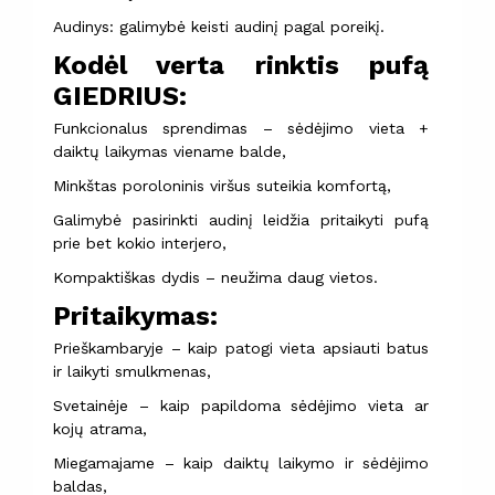
Audinys: galimybė keisti audinį pagal poreikį.
Kodėl verta rinktis pufą
GIEDRIUS:
Funkcionalus sprendimas – sėdėjimo vieta +
daiktų laikymas viename balde,
Minkštas poroloninis viršus suteikia komfortą,
Galimybė pasirinkti audinį leidžia pritaikyti pufą
prie bet kokio interjero,
Kompaktiškas dydis – neužima daug vietos.
Pritaikymas:
Prieškambaryje – kaip patogi vieta apsiauti batus
ir laikyti smulkmenas,
Svetainėje – kaip papildoma sėdėjimo vieta ar
kojų atrama,
Miegamajame – kaip daiktų laikymo ir sėdėjimo
baldas,