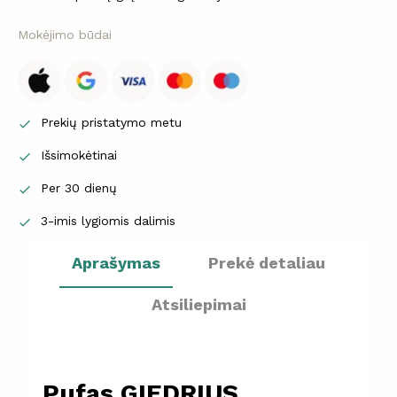
Mokėjimo būdai
Prekių pristatymo metu

Išsimokėtinai

Per 30 dienų

3-imis lygiomis dalimis

Aprašymas
Prekė detaliau
Atsiliepimai
Pufas GIEDRIUS