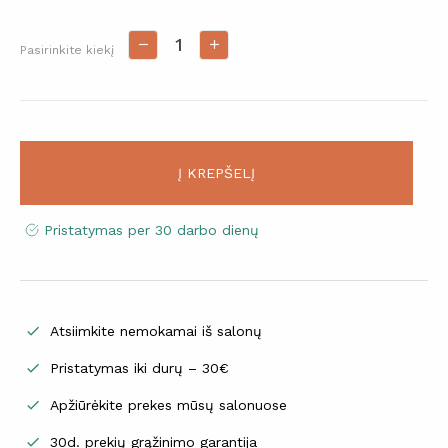
Pasirinkite kiekį
Į KREPŠELĮ
Pristatymas per 30 darbo dienų
Atsiimkite nemokamai iš salonų

Pristatymas iki durų – 30€

Apžiūrėkite prekes mūsų salonuose

30d. prekių grąžinimo garantija
