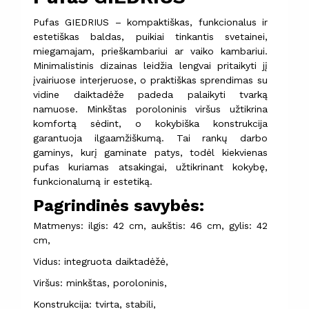
Pufas GIEDRIUS – kompaktiškas, funkcionalus ir
estetiškas baldas, puikiai tinkantis svetainei,
miegamajam, prieškambariui ar vaiko kambariui.
Minimalistinis dizainas leidžia lengvai pritaikyti jį
įvairiuose interjeruose, o praktiškas sprendimas su
vidine daiktadėže padeda palaikyti tvarką
namuose. Minkštas poroloninis viršus užtikrina
komfortą sėdint, o kokybiška konstrukcija
garantuoja ilgaamžiškumą. Tai rankų darbo
gaminys, kurį gaminate patys, todėl kiekvienas
pufas kuriamas atsakingai, užtikrinant kokybę,
funkcionalumą ir estetiką.
Pagrindinės savybės:
Matmenys: ilgis: 42 cm, aukštis: 46 cm, gylis: 42
cm,
Vidus: integruota daiktadėžė,
Viršus: minkštas, poroloninis,
Konstrukcija: tvirta, stabili,