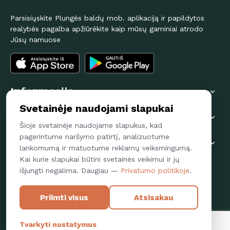
Parsisiųskite Plungės baldų mob. aplikaciją ir papildytos
realybės pagalba apžiūrėkite kaip mūsų gaminiai atrodo
Jūsų namuose
Informacija

Svetainėje naudojami slapukai
Pirkėjams

Šioje svetainėje naudojame slapukus, kad
pagerintume naršymo patirtį, analizuotume
Susisiekime

lankomumą ir matuotume reklamų veiksmingumą.
Kai kurie slapukai būtini svetainės veikimui ir jų
Sekite mus
išjungti negalima. Daugiau —
Privatumo politikoje
.
FACEBOOK
Priimti visus
Atsisakau
Tvarkyti nustatymus