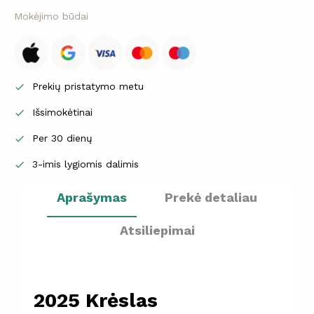
Mokėjimo būdai
Prekių pristatymo metu

Išsimokėtinai

Per 30 dienų

3-imis lygiomis dalimis

Aprašymas
Prekė detaliau
Atsiliepimai
2025 Krėslas