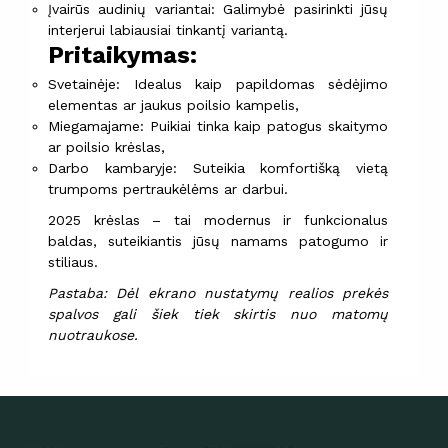
Įvairūs audinių variantai: Galimybė pasirinkti jūsų
interjerui labiausiai tinkantį variantą.
Pritaikymas:
Svetainėje: Idealus kaip papildomas sėdėjimo
elementas ar jaukus poilsio kampelis,
Miegamajame: Puikiai tinka kaip patogus skaitymo
ar poilsio krėslas,
Darbo kambaryje: Suteikia komfortišką vietą
trumpoms pertraukėlėms ar darbui.
2025 krėslas – tai modernus ir funkcionalus
baldas, suteikiantis jūsų namams patogumo ir
stiliaus.
Pastaba: Dėl ekrano nustatymų realios prekės
spalvos gali šiek tiek skirtis nuo matomų
nuotraukose.