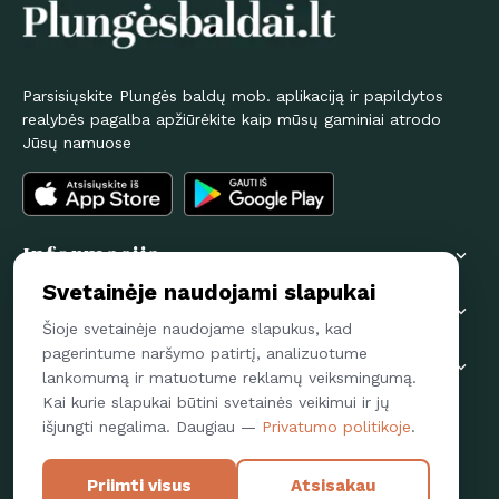
Parsisiųskite Plungės baldų mob. aplikaciją ir papildytos
realybės pagalba apžiūrėkite kaip mūsų gaminiai atrodo
Jūsų namuose
Informacija

Svetainėje naudojami slapukai
Pirkėjams

Šioje svetainėje naudojame slapukus, kad
pagerintume naršymo patirtį, analizuotume
Susisiekime

lankomumą ir matuotume reklamų veiksmingumą.
Kai kurie slapukai būtini svetainės veikimui ir jų
Sekite mus
išjungti negalima. Daugiau —
Privatumo politikoje
.
FACEBOOK
Priimti visus
Atsisakau