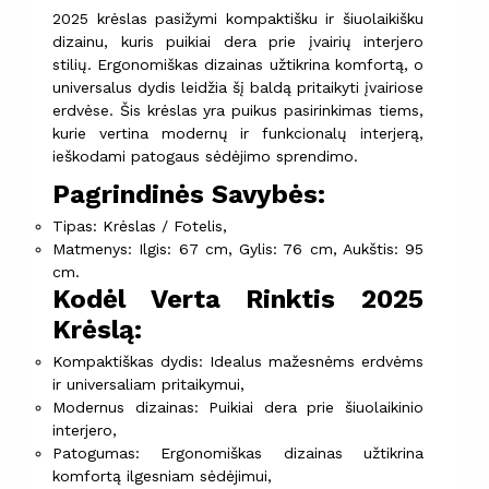
2025 krėslas pasižymi kompaktišku ir šiuolaikišku
dizainu, kuris puikiai dera prie įvairių interjero
stilių. Ergonomiškas dizainas užtikrina komfortą, o
universalus dydis leidžia šį baldą pritaikyti įvairiose
erdvėse. Šis krėslas yra puikus pasirinkimas tiems,
kurie vertina modernų ir funkcionalų interjerą,
ieškodami patogaus sėdėjimo sprendimo.
Pagrindinės Savybės:
Tipas: Krėslas / Fotelis,
Matmenys: Ilgis: 67 cm, Gylis: 76 cm, Aukštis: 95
cm.
Kodėl Verta Rinktis 2025
Krėslą:
Kompaktiškas dydis: Idealus mažesnėms erdvėms
ir universaliam pritaikymui,
Modernus dizainas: Puikiai dera prie šiuolaikinio
interjero,
Patogumas: Ergonomiškas dizainas užtikrina
komfortą ilgesniam sėdėjimui,