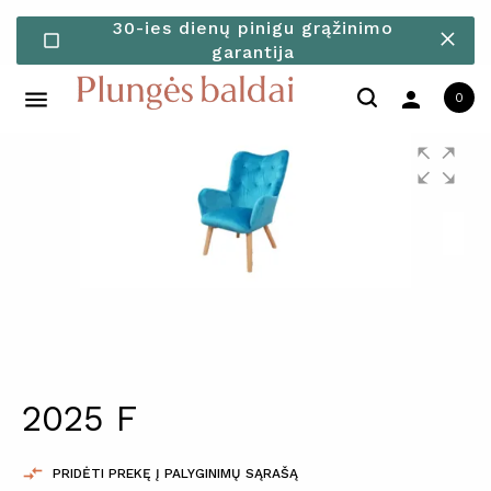
30-ies dienų pinigu grąžinimo
check_box_outline_blank
garantija
person
0
2025 F

PRIDĖTI PREKĘ Į PALYGINIMŲ SĄRAŠĄ