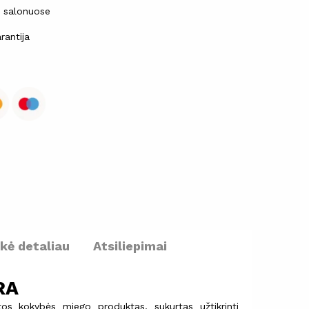
ų salonuose
rantija
ekė detaliau
Atsiliepimai
RA
os kokybės miego produktas, sukurtas užtikrinti