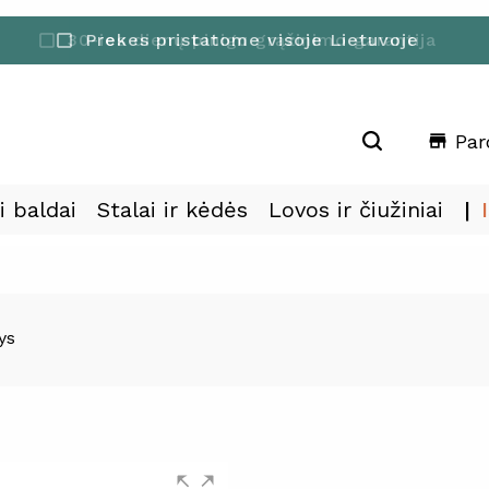
30-ies dienų pinigu grąžinimo garantija
Prekes pristatome visoje Lietuvoje
check_box_outline_blank
check_box_outline_blank
Par
store
i baldai
Stalai ir kėdės
Lovos ir čiužiniai
ys