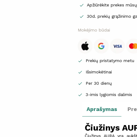
Apžiūrėkite prekes mūs

30d. prekių grąžinimo ga

Mokėjimo būdai
Prekių pristatymo metu

Išsimokėtinai

Per 30 dienų

3-imis lygiomis dalimis

Aprašymas
Pr
Čiužinys AU
Čiužinys AURA yra aukšt