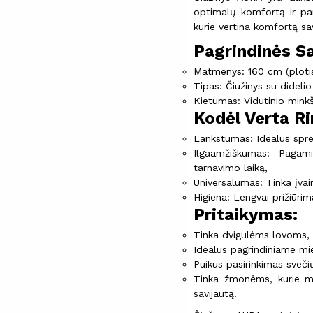
optimalų komfortą ir par
kurie vertina komfortą 
Pagrindinės S
Matmenys: 160 cm (plotis)
Tipas: Čiužinys su dideli
Kietumas: Vidutinio mink
Kodėl Verta Ri
Lankstumas: Idealus spre
Ilgaamžiškumas: Pagami
tarnavimo laiką,
Universalumas: Tinka įva
Higiena: Lengvai prižiūrim
Pritaikymas:
Tinka dvigulėms lovoms,
Idealus pagrindiniame m
Puikus pasirinkimas sveči
Tinka žmonėms, kurie mė
savijautą.