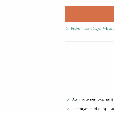
Prekė - sandėlyje. Prist
Atsiimkite nemokamai iš

Pristatymas iki durų – 
