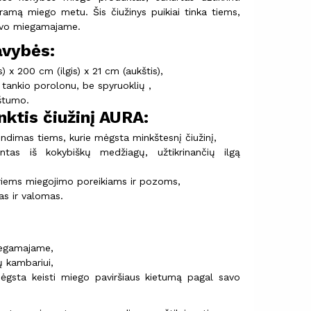
amą miego metu. Šis čiužinys puikiai tinka tiems,
savo miegamajame.
avybės:
 x 200 cm (ilgis) x 21 cm (aukštis),
o tankio porolonu, be spyruoklių ,
štumo.
nktis čiužinį AURA:
ndimas tiems, kurie mėgsta minkštesnį čiužinį,
ntas iš kokybiškų medžiagų, užtikrinančių ilgą
iriems miegojimo poreikiams ir pozoms,
as ir valomas.
iegamajame,
ų kambariui,
gsta keisti miego paviršiaus kietumą pagal savo