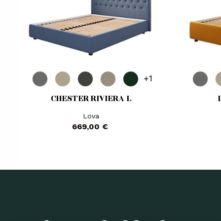
+1
CHESTER RIVIERA L
Lova
Kaina
669,00 €