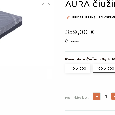
AURA čiuž

PRIDĖTI PREKĘ Į PALYGINI
359,00 €
Čiužinys
Pasirinkite Čiužinio Dydį: 1
140 x 200
160 x 200
Pasirinkite kiekį