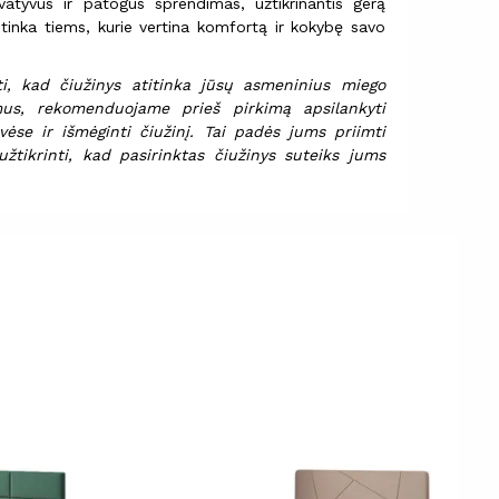
vatyvus ir patogus sprendimas, užtikrinantis gerą
ai tinka tiems, kurie vertina komfortą ir kokybę savo
nti, kad čiužinys atitinka jūsų asmeninius miego
mus, rekomenduojame prieš pirkimą apsilankyti
ėse ir išmėginti čiužinį. Tai padės jums priimti
užtikrinti, kad pasirinktas čiužinys suteiks jums