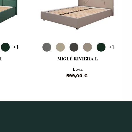
+1
+1
L
MIGLĖ RIVIERA L
Lova
Kaina
599,00 €