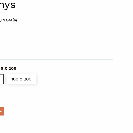
inys
MŲ SĄRAŠĄ
60 X 200
180 x 200