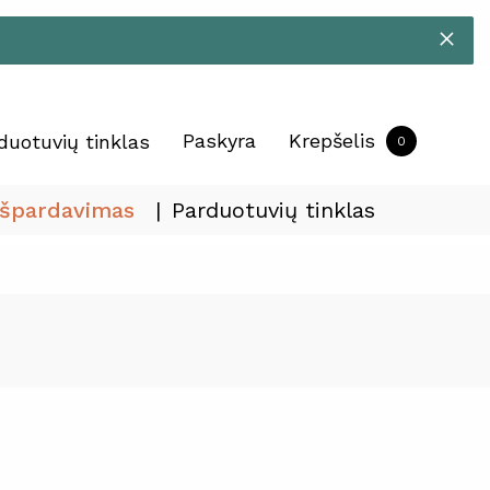
Paskyra
Krepšelis
duotuvių tinklas
0
Išpardavimas
Parduotuvių tinklas