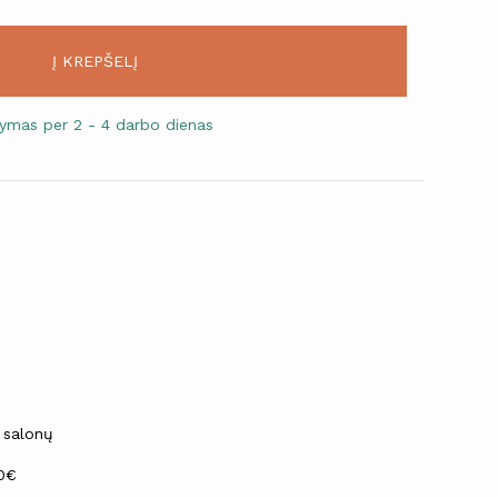
Į KREPŠELĮ
atymas per 2 - 4 darbo dienas
 salonų
30€