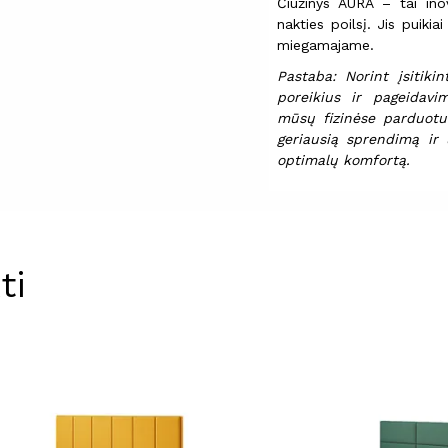
Čiužinys AURA – tai ino
nakties poilsį. Jis puiki
miegamajame.
Pastaba: Norint įsitiki
poreikius ir pageidavi
mūsų fizinėse parduotuv
geriausią sprendimą ir 
optimalų komfortą.
ti