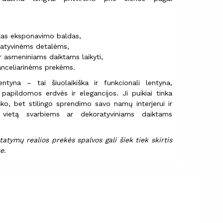
škas eksponavimo baldas,
ratyvinėms detalėms,
asmeniniams daiktams laikyti,
nceliarinėms prekėms.
tyna – tai šiuolaikiška ir funkcionali lentyna,
papildomos erdvės ir elegancijos. Ji puikiai tinka
ško, bet stilingo sprendimo savo namų interjerui ir
 vietą svarbiems ar dekoratyviniams daiktams
atymų realios prekės spalvos gali šiek tiek skirtis
e.