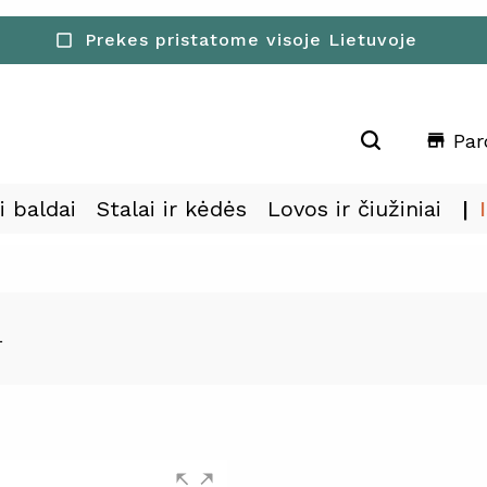
30-ies dienų pinigu grąžinimo garantija
Prekes pristatome visoje Lietuvoje
check_box_outline_blank
check_box_outline_blank
Par
store
i baldai
Stalai ir kėdės
Lovos ir čiužiniai
L