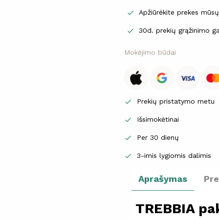
Apžiūrėkite prekes mūs

30d. prekių grąžinimo ga

Mokėjimo būdai
Prekių pristatymo metu

Išsimokėtinai

Per 30 dienų

3-imis lygiomis dalimis

Aprašymas
Pr
TREBBIA pa