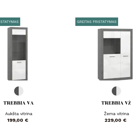
ISTATYMAS
GREITAS PRISTATYMAS
TREBBIA VA
TREBBIA VŽ
Aukšta vitrina
Žema vitrina
Kaina
Kaina
199,00 €
229,00 €