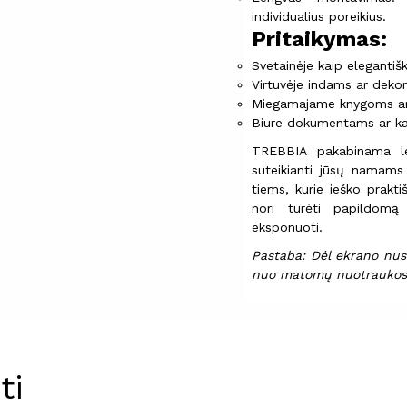
individualius poreikius.
Pritaikymas:
Svetainėje kaip eleganti
Virtuvėje indams ar deko
Miegamajame knygoms ar 
Biure dokumentams ar ka
TREBBIA pakabinama len
suteikianti jūsų namams 
tiems, kurie ieško prakti
nori turėti papildomą
eksponuoti.
Pastaba: Dėl ekrano nust
nuo matomų nuotraukos
ti