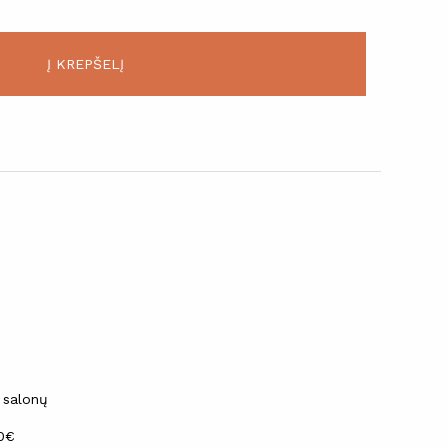
Į KREPŠELĮ
 salonų
30€