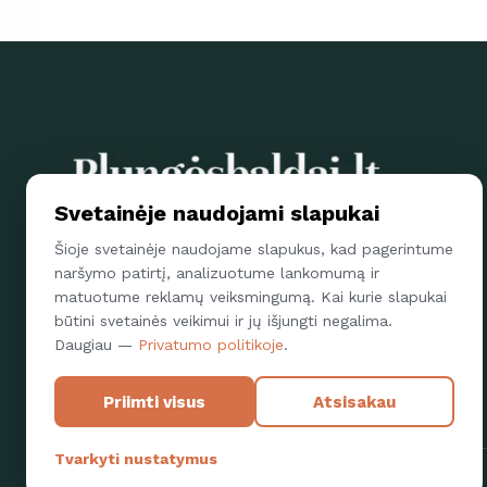
Svetainėje naudojami slapukai
Parsisiųskite Plungės baldų mob. aplikaciją ir papildytos
Šioje svetainėje naudojame slapukus, kad pagerintume
realybės pagalba apžiūrėkite kaip mūsų gaminiai atrodo
naršymo patirtį, analizuotume lankomumą ir
Jūsų namuose
matuotume reklamų veiksmingumą. Kai kurie slapukai
būtini svetainės veikimui ir jų išjungti negalima.
Daugiau —
Privatumo politikoje
.
Priimti visus
Atsisakau
Tvarkyti nustatymus
© 2022-2026 UAB Plungės baldai |
Privatumo politika