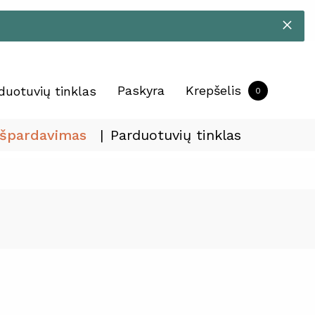
Paskyra
Krepšelis
duotuvių tinklas
0
Išpardavimas
Parduotuvių tinklas