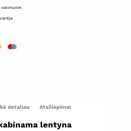
ų salonuose
rantija
ekė detaliau
Atsiliepimai
kabinama lentyna