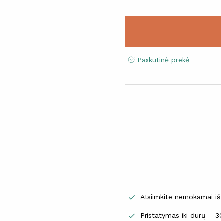
Paskutinė prekė
Atsiimkite nemokamai iš

Pristatymas iki durų – 
