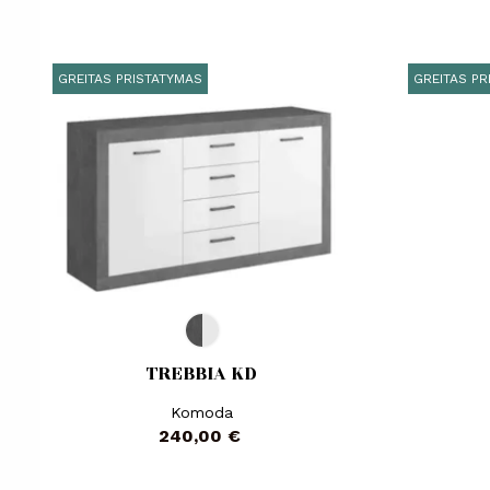
GREITAS PRISTATYMAS
GREITAS PR
TREBBIA KD
Komoda
Kaina
240,00 €