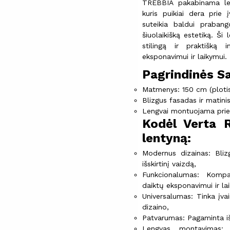
TREBBIA pakabinama len
kuris puikiai dera prie į
suteikia baldui prabang
šiuolaikišką estetiką. Ši
stilingą ir praktišką 
eksponavimui ir laikymui.
Pagrindinės S
Matmenys: 150 cm (plotis)
Blizgus fasadas ir matini
Lengvai montuojama prie
Kodėl Verta 
lentyną:
Modernus dizainas: Blizg
išskirtinį vaizdą,
Funkcionalumas: Kompak
daiktų eksponavimui ir la
Universalumas: Tinka įvai
dizaino,
Patvarumas: Pagaminta iš
Lengvas montavimas: G