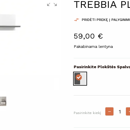
TREBBIA P

PRIDĖTI PREKĘ Į PALYGINI
59,00 €
Pakabinama lentyna
Pasirinkite Plokštės Spalv
Pasirinkite kiekį