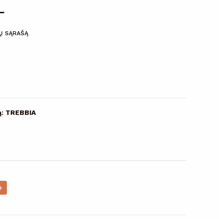
L
MŲ SĄRAŠĄ
ą: TREBBIA