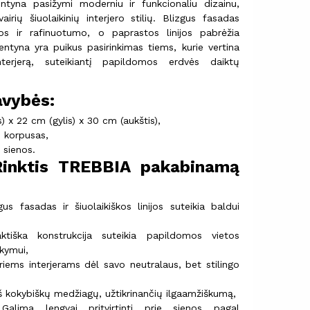
tyna pasižymi moderniu ir funkcionaliu dizainu,
vairių šiuolaikinių interjero stilių. Blizgus fasadas
os ir rafinuotumo, o paprastos linijos pabrėžia
 lentyna yra puikus pasirinkimas tiems, kurie vertina
interjerą, suteikiantį papildomos erdvės daiktų
avybės:
 x 22 cm (gylis) x 30 cm (aukštis),
s korpusas,
 sienos.
Rinktis TREBBIA pakabinamą
us fasadas ir šiuolaikiškos linijos suteikia baldui
tiška konstrukcija suteikia papildomos vietos
ikymui,
riems interjerams dėl savo neutralaus, bet stilingo
 kokybiškų medžiagų, užtikrinančių ilgaamžiškumą,
alima lengvai pritvirtinti prie sienos pagal