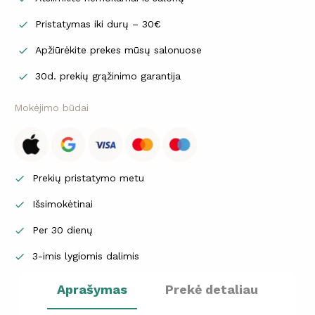
Pristatymas iki durų – 30€

Apžiūrėkite prekes mūsų salonuose

30d. prekių grąžinimo garantija

Mokėjimo būdai
Prekių pristatymo metu

Išsimokėtinai

Per 30 dienų

3-imis lygiomis dalimis

Aprašymas
Prekė detaliau