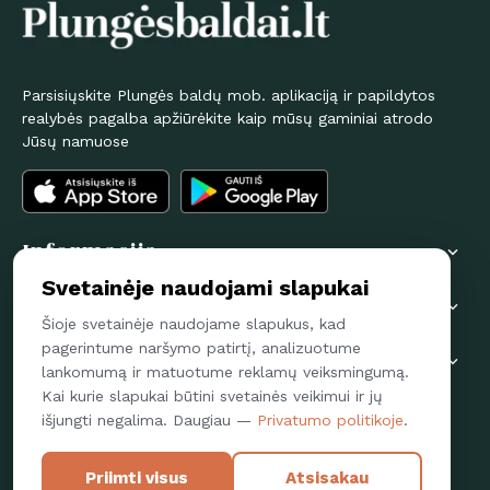
Parsisiųskite Plungės baldų mob. aplikaciją ir papildytos
realybės pagalba apžiūrėkite kaip mūsų gaminiai atrodo
Jūsų namuose
Informacija

Svetainėje naudojami slapukai
Pirkėjams

Šioje svetainėje naudojame slapukus, kad
pagerintume naršymo patirtį, analizuotume
Susisiekime

lankomumą ir matuotume reklamų veiksmingumą.
Kai kurie slapukai būtini svetainės veikimui ir jų
Sekite mus
išjungti negalima. Daugiau —
Privatumo politikoje
.
FACEBOOK
Priimti visus
Atsisakau