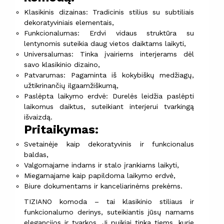
Klasikinis dizainas: Tradicinis stilius su subtiliais
dekoratyviniais elementais,
Funkcionalumas: Erdvi vidaus struktūra su
lentynomis suteikia daug vietos daiktams laikyti,
Universalumas: Tinka įvairiems interjerams dėl
savo klasikinio dizaino,
Patvarumas: Pagaminta iš kokybiškų medžiagų,
užtikrinančių ilgaamžiškumą,
Paslėpta laikymo erdvė: Durelės leidžia paslėpti
laikomus daiktus, suteikiant interjerui tvarkingą
išvaizdą.
Pritaikymas:
Svetainėje kaip dekoratyvinis ir funkcionalus
baldas,
Valgomajame indams ir stalo įrankiams laikyti,
Miegamajame kaip papildoma laikymo erdvė,
Biure dokumentams ir kanceliarinėms prekėms.
TIZIANO komoda – tai klasikinio stiliaus ir
funkcionalumo derinys, suteikiantis jūsų namams
elegancijos ir tvarkos. Ji puikiai tinka tiems, kurie