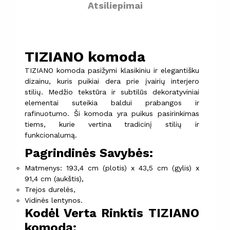
Atsiliepimai
TIZIANO komoda
TIZIANO komoda pasižymi klasikiniu ir elegantišku
dizainu, kuris puikiai dera prie įvairių interjero
stilių. Medžio tekstūra ir subtilūs dekoratyviniai
elementai suteikia baldui prabangos ir
rafinuotumo. Ši komoda yra puikus pasirinkimas
tiems, kurie vertina tradicinį stilių ir
funkcionalumą.
Pagrindinės Savybės:
Matmenys: 193,4 cm (plotis) x 43,5 cm (gylis) x
91,4 cm (aukštis),
Trejos durelės,
Vidinės lentynos.
Kodėl Verta Rinktis TIZIANO
komodą: