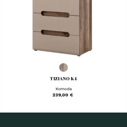
TIZIANO K4
Komoda
Kaina
239,00 €