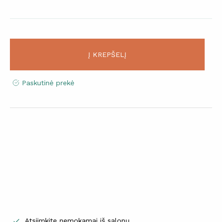
Į KREPŠELĮ
Paskutinė prekė
Atsiimkite nemokamai iš salonų
