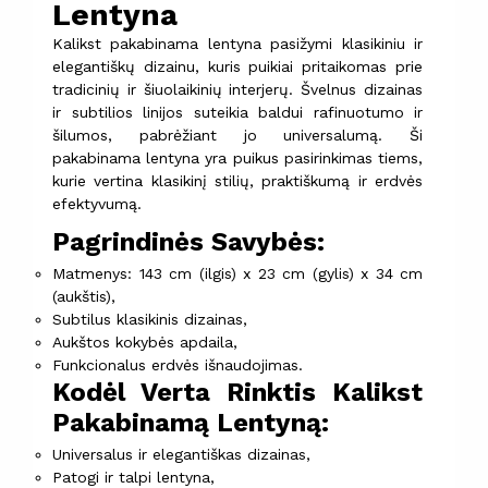
Lentyna
Kalikst pakabinama lentyna pasižymi klasikiniu ir
elegantiškų dizainu, kuris puikiai pritaikomas prie
tradicinių ir šiuolaikinių interjerų. Švelnus dizainas
ir subtilios linijos suteikia baldui rafinuotumo ir
šilumos, pabrėžiant jo universalumą. Ši
pakabinama lentyna yra puikus pasirinkimas tiems,
kurie vertina klasikinį stilių, praktiškumą ir erdvės
efektyvumą.
Pagrindinės Savybės:
Matmenys: 143 cm (ilgis) x 23 cm (gylis) x 34 cm
(aukštis),
Subtilus klasikinis dizainas,
Aukštos kokybės apdaila,
Funkcionalus erdvės išnaudojimas.
Kodėl Verta Rinktis Kalikst
Pakabinamą Lentyną:
Universalus ir elegantiškas dizainas,
Patogi ir talpi lentyna,