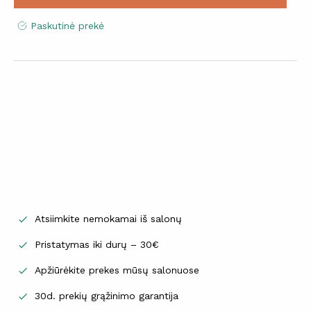
Paskutinė prekė
Atsiimkite nemokamai iš salonų

Pristatymas iki durų – 30€

Apžiūrėkite prekes mūsų salonuose

30d. prekių grąžinimo garantija
