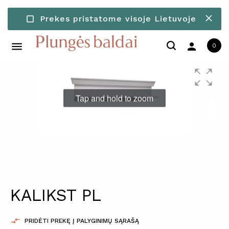
Prekes pristatome visoje Lietuvoje
check_box_outline_blank
person
0
Tap and hold to zoom
KALIKST PL

PRIDĖTI PREKĘ Į PALYGINIMŲ SĄRAŠĄ