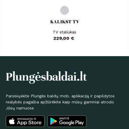
KALIKST TV
TV staliukas
Kaina
229,00 €
Parsisiųskite Plungės baldų mob. aplikaciją ir papildytos
realybės pagalba apžiūrėkite kaip mūsų gaminiai atrodo
Jūsų namuose