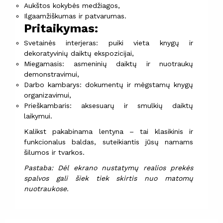
Aukštos kokybės medžiagos,
Ilgaamžiškumas ir patvarumas.
Pritaikymas:
Svetainės interjeras: puiki vieta knygų ir
dekoratyvinių daiktų ekspozicijai,
Miegamasis: asmeninių daiktų ir nuotraukų
demonstravimui,
Darbo kambarys: dokumentų ir mėgstamų knygų
organizavimui,
Prieškambaris: aksesuarų ir smulkių daiktų
laikymui.
Kalikst pakabinama lentyna – tai klasikinis ir
funkcionalus baldas, suteikiantis jūsų namams
šilumos ir tvarkos.
Pastaba: Dėl ekrano nustatymų realios prekės
spalvos gali šiek tiek skirtis nuo matomų
nuotraukose.