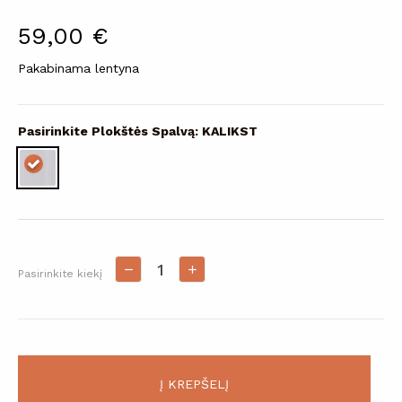
59,00 €
Pakabinama lentyna
Pasirinkite Plokštės Spalvą: KALIKST
Pasirinkite kiekį
Į KREPŠELĮ