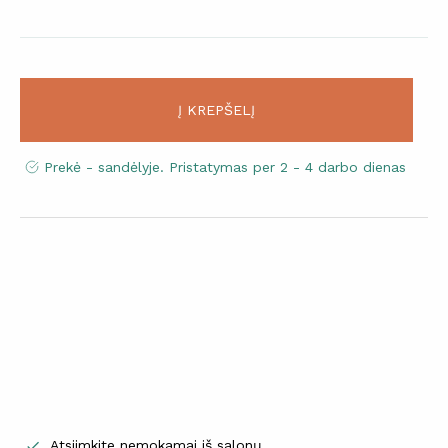
Į KREPŠELĮ
Prekė - sandėlyje. Pristatymas per 2 - 4 darbo dienas
Atsiimkite nemokamai iš salonų
