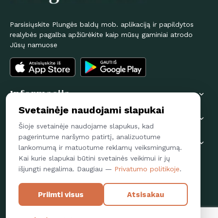
Parsisiųskite Plungės baldų mob. aplikaciją ir papildytos
realybės pagalba apžiūrėkite kaip mūsų gaminiai atrodo
Jūsų namuose
Informacija

Svetainėje naudojami slapukai
Pirkėjams

Šioje svetainėje naudojame slapukus, kad
pagerintume naršymo patirtį, analizuotume
Susisiekime

lankomumą ir matuotume reklamų veiksmingumą.
Kai kurie slapukai būtini svetainės veikimui ir jų
Sekite mus
išjungti negalima. Daugiau —
Privatumo politikoje
.
FACEBOOK
Priimti visus
Atsisakau