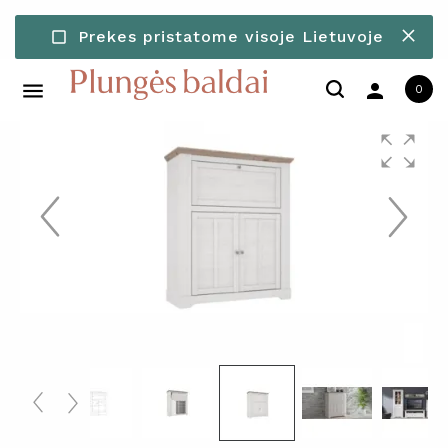
Prekes pristatome visoje Lietuvoje
check_box_outline_blank
person
0