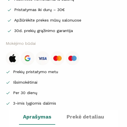
Pristatymas iki durų – 30€

Apžiūrėkite prekes mūsų salonuose

30d. prekių grąžinimo garantija

Mokėjimo būdai
Prekių pristatymo metu

Išsimokėtinai

Per 30 dienų

3-imis lygiomis dalimis

Aprašymas
Prekė detaliau