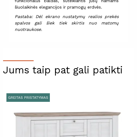
funkcionalus baldas, suteikiantis jūsų namams
šiuolaikinės elegancijos ir pramogų erdvės.
Pastaba: Dėl ekrano nustatymų realios prekės
spalvos gali šiek tiek skirtis nuo matomų
nuotraukose.
Jums taip pat gali patikti
GREITAS PRISTATYMAS