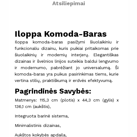
Atsiliepimai
Iloppa Komoda-Baras
Iloppa komoda-baras pasižymi šiuolaikiniu ir
funkcionaliu dizainu, kuris puikiai pritaikomas prie
šiuolaikinių ir modernių interjerų. Elegantiškas
dizainas ir švelnios linijos suteikia baldui lengvumo
ir modernumo, pabrėžiant jo universalumą. Ši
komoda-baras yra puikus pasirinkimas tiems, kurie
vertina stilių, praktiškumą ir erdvės efektyvumą.
Pagrindinės Savybės:
Matmenys: 115,3 cm (plotis) x 44,3 cm (gylis) x
136,1 cm (aukštis),
Integruota barinė sistema,
Minimalistinis dizainas,
Aukštos kokybės apdaila,