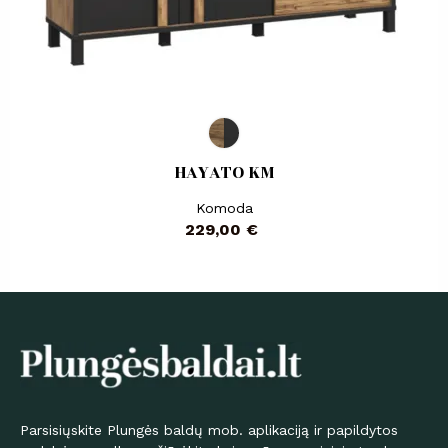
HAYATO KM
Komoda
Kaina
229,00 €
Parsisiųskite Plungės baldų mob. aplikaciją ir papildytos