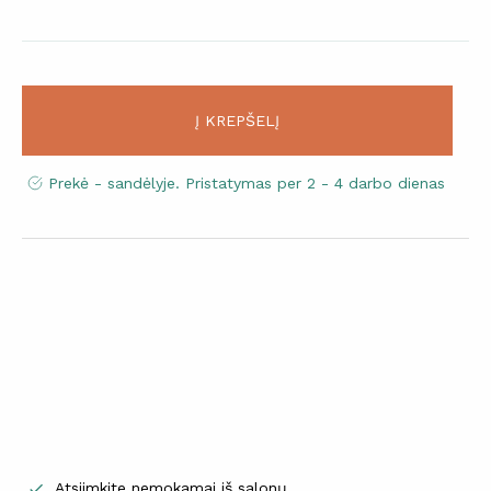
Į KREPŠELĮ
Prekė - sandėlyje. Pristatymas per 2 - 4 darbo dienas
Atsiimkite nemokamai iš salonų
