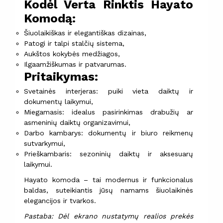
Kodėl Verta Rinktis Hayato
Komodą:
Šiuolaikiškas ir elegantiškas dizainas,
Patogi ir talpi stalčių sistema,
Aukštos kokybės medžiagos,
Ilgaamžiškumas ir patvarumas.
Pritaikymas:
Svetainės interjeras: puiki vieta daiktų ir
dokumentų laikymui,
Miegamasis: idealus pasirinkimas drabužių ar
asmeninių daiktų organizavimui,
Darbo kambarys: dokumentų ir biuro reikmenų
sutvarkymui,
Prieškambaris: sezoninių daiktų ir aksesuarų
laikymui.
Hayato komoda – tai modernus ir funkcionalus
baldas, suteikiantis jūsų namams šiuolaikinės
elegancijos ir tvarkos.
Pastaba: Dėl ekrano nustatymų realios prekės