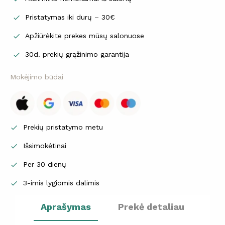
Pristatymas iki durų – 30€

Apžiūrėkite prekes mūsų salonuose

30d. prekių grąžinimo garantija

Mokėjimo būdai
Prekių pristatymo metu

Išsimokėtinai

Per 30 dienų

3-imis lygiomis dalimis

Aprašymas
Prekė detaliau