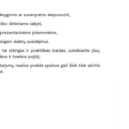
, knygoms ar suvenyrams eksponuoti,
klo dirbiniams laikyti,
eprezentacinėms priemonėms,
ingam daiktų susidėjimui.
ai stilingas ir praktiškas baldas, suteikiantis jūsų
os ir tvarkos pojūtį.
atymų realios prekės spalvos gali šiek tiek skirtis
e.