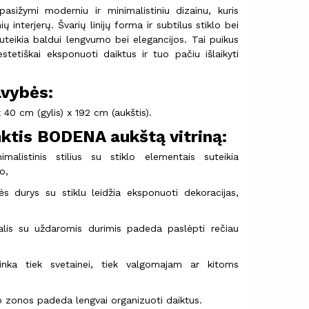
asižymi moderniu ir minimalistiniu dizainu, kuris
nių interjerų. Švarių linijų forma ir subtilus stiklo bei
uteikia baldui lengvumo bei elegancijos. Tai puikus
stetiškai eksponuoti daiktus ir tuo pačiu išlaikyti
avybės:
 40 cm (gylis) x 192 cm (aukštis).
nktis BODENA aukštą vitriną:
malistinis stilius su stiklo elementais suteikia
o,
ės durys su stiklu leidžia eksponuoti dekoracijas,
alis su uždaromis durimis padeda paslėpti rečiau
tinka tiek svetainei, tiek valgomajam ar kitoms
o zonos padeda lengvai organizuoti daiktus.