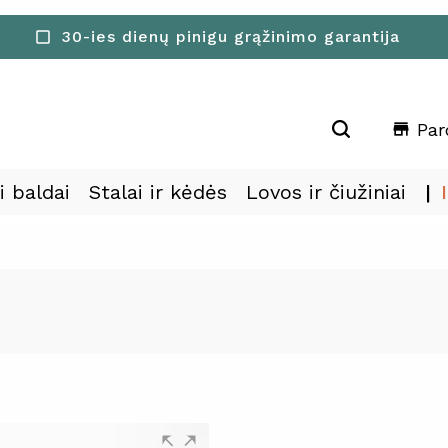
30-ies dienų pinigu grąžinimo garantija
check_box_outline_blank
Par
store
i baldai
Stalai ir kėdės
Lovos ir čiužiniai
A