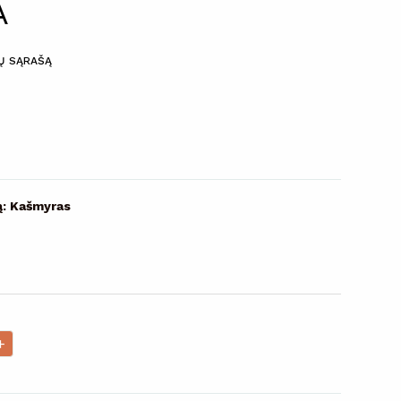
A
MŲ SĄRAŠĄ
ą: Kašmyras