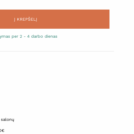
Į KREPŠELĮ
atymas per 2 - 4 darbo dienas
 salonų
30€