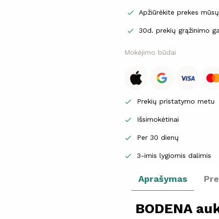
Apžiūrėkite prekes mūs

30d. prekių grąžinimo ga

Mokėjimo būdai
Prekių pristatymo metu

Išsimokėtinai

Per 30 dienų

3-imis lygiomis dalimis

Aprašymas
Pr
BODENA aukš