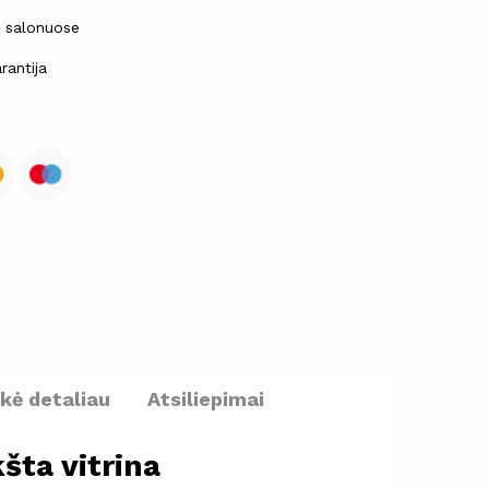
ų salonuose
rantija
ekė detaliau
Atsiliepimai
ta vitrina