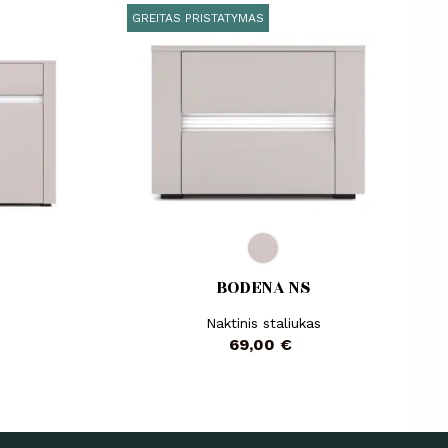
GREITAS PRISTATYMAS
BODENA NS
Naktinis staliukas
Kaina
69,00 €