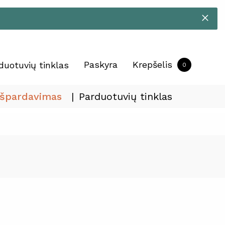
Paskyra
Krepšelis
duotuvių tinklas
0
Išpardavimas
Parduotuvių tinklas