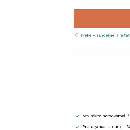
Prekė - sandėlyje. Prist
Atsiimkite nemokamai iš

Pristatymas iki durų – 
