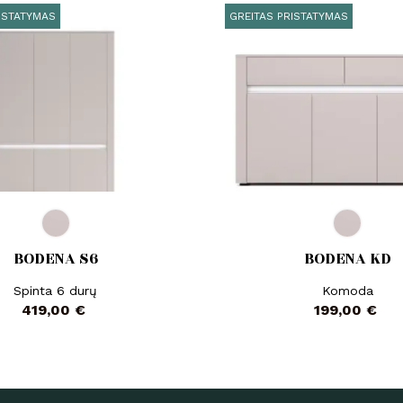
ISTATYMAS
GREITAS PRISTATYMAS
BODENA S6
BODENA KD
Spinta 6 durų
Komoda
Kaina
Kaina
419,00 €
199,00 €