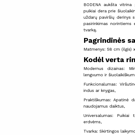
BODENA aukšta vitrina p
puikiai dera prie šiuolaiki
uždarų paviršių derinys s
pasirinkimas norintiems e
tvarką.
Pagrindinės s
Matmenys: 58 cm (ilgis) x
Kodėl verta ri
Modernus dizainas: Mini
lengvumo ir šiuolaikiškum
Funkcionalumas: Viršutin
indus ar knygas,
Praktiškumas: Apatinė d
naudojamus daiktus,
Universalumas: Puikiai 
erdvėms,
Tvarka: Skirtingos laikym