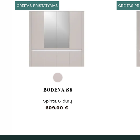
GREITAS PRISTATYMAS
GREITAS PR
BODENA S8
Spinta 8 durų
Kaina
609,00 €