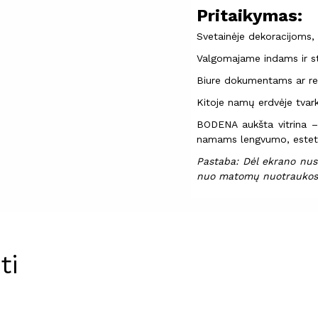
Pritaikymas:
Svetainėje dekoracijoms
Valgomajame indams ir sti
Biure dokumentams ar r
Kitoje namų erdvėje tvark
BODENA aukšta vitrina – t
namams lengvumo, estetik
Pastaba: Dėl ekrano nust
nuo matomų nuotraukos
ti