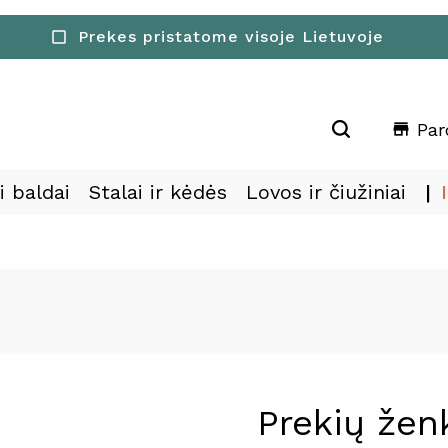
Prekes pristatome visoje Lietuvoje
check_box_outline_blank
Par
store
i baldai
Stalai ir kėdės
Lovos ir čiužiniai
Prekių žen