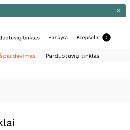
Paskyra
Krepšelis
duotuvių tinklas
0
Išpardavimas
Parduotuvių tinklas
klai